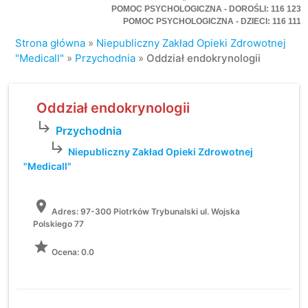
POMOC PSYCHOLOGICZNA - DOROŚLI: 116 123
POMOC PSYCHOLOGICZNA - DZIECI: 116 111
Strona główna
»
Niepubliczny Zakład Opieki Zdrowotnej
"Medicall"
»
Przychodnia
»
Oddział endokrynologii
Oddział endokrynologii
subdirectory_arrow_right
Przychodnia
subdirectory_arrow_right
Niepubliczny Zakład Opieki Zdrowotnej
"Medicall"
location_on
Adres:
97-300 Piotrków Trybunalski ul. Wojska
Polskiego 77
grade
Ocena: 0.0