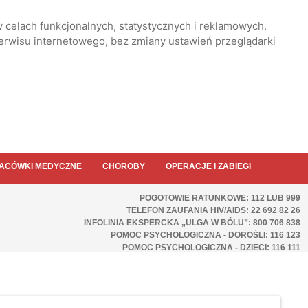
 celach funkcjonalnych, statystycznych i reklamowych.
serwisu internetowego, bez zmiany ustawień przeglądarki
ACÓWKI MEDYCZNE
CHOROBY
OPERACJE I ZABIEGI
POGOTOWIE RATUNKOWE: 112 LUB 999
TELEFON ZAUFANIA HIV/AIDS: 22 692 82 26
INFOLINIA EKSPERCKA „ULGA W BÓLU”: 800 706 838
POMOC PSYCHOLOGICZNA - DOROŚLI: 116 123
POMOC PSYCHOLOGICZNA - DZIECI: 116 111