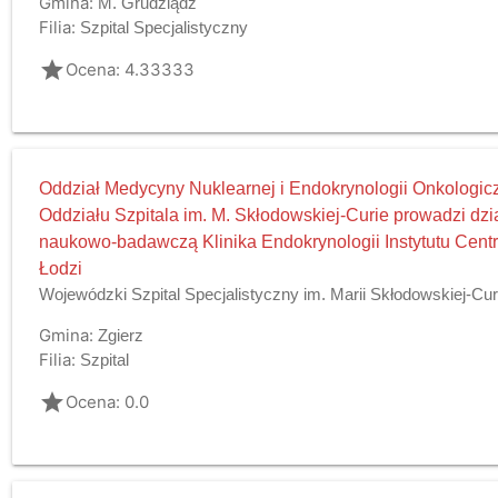
Gmina:
M. Grudziądz
Filia:
Szpital Specjalistyczny
grade
Ocena: 4.33333
Oddział Medycyny Nuklearnej i Endokrynologii Onkologicz
Oddziału Szpitala im. M. Skłodowskiej-Curie prowadzi dzi
naukowo-badawczą Klinika Endokrynologii Instytutu Cent
Łodzi
Wojewódzki Szpital Specjalistyczny im. Marii Skłodowskiej-Cur
Gmina:
Zgierz
Filia:
Szpital
grade
Ocena: 0.0