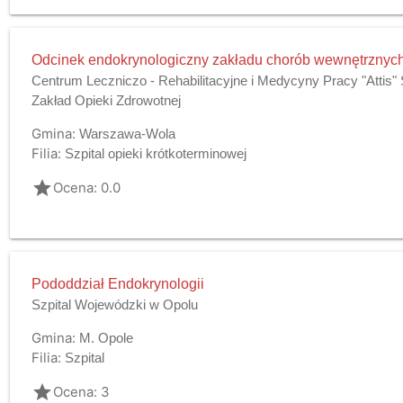
Odcinek endokrynologiczny zakładu chorób wewnętrznyc
Centrum Leczniczo - Rehabilitacyjne i Medycyny Pracy "Attis"
Zakład Opieki Zdrowotnej
Gmina:
Warszawa-Wola
Filia:
Szpital opieki krótkoterminowej
grade
Ocena: 0.0
Pododdział Endokrynologii
Szpital Wojewódzki w Opolu
Gmina:
M. Opole
Filia:
Szpital
grade
Ocena: 3