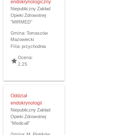
endokrynologiczny
Niepubliczny Zakład
Opieki Zdrowotnej
"MIRMED"
Gmina:
Tomaszów
Mazowiecki
Filia:
przychodnia
Ocena:
grade
2.25
Oddział
endokrynologii
Niepubliczny Zakład
Opieki Zdrowotnej
"Medicall"
Gmina:
M. Piotrków