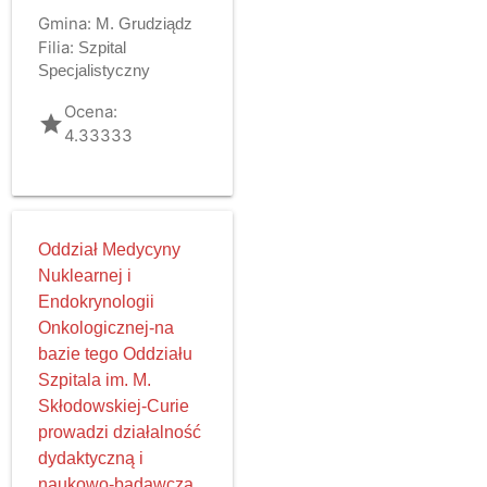
Gmina:
M. Grudziądz
Filia:
Szpital
Specjalistyczny
Ocena:
grade
4.33333
Oddział Medycyny
Nuklearnej i
Endokrynologii
Onkologicznej-na
bazie tego Oddziału
Szpitala im. M.
Skłodowskiej-Curie
prowadzi działalność
dydaktyczną i
naukowo-badawczą