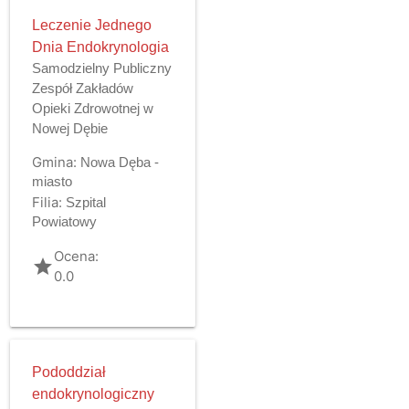
Leczenie Jednego
Dnia Endokrynologia
Samodzielny Publiczny
Zespół Zakładów
Opieki Zdrowotnej w
Nowej Dębie
Gmina:
Nowa Dęba -
miasto
Filia:
Szpital
Powiatowy
Ocena:
grade
0.0
Pododdział
endokrynologiczny