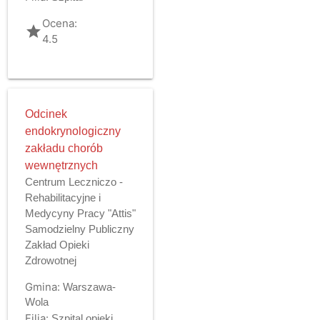
Ocena:
grade
4.5
Odcinek
endokrynologiczny
zakładu chorób
wewnętrznych
Centrum Leczniczo -
Rehabilitacyjne i
Medycyny Pracy "Attis"
Samodzielny Publiczny
Zakład Opieki
Zdrowotnej
Gmina:
Warszawa-
Wola
Filia:
Szpital opieki