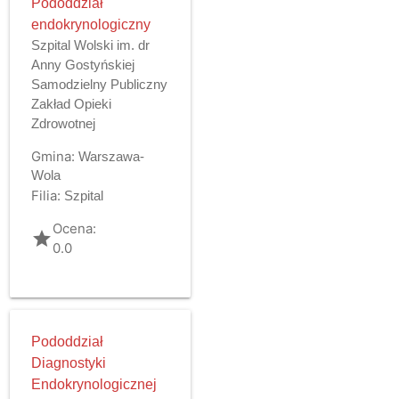
Pododdział
endokrynologiczny
Szpital Wolski im. dr
Anny Gostyńskiej
Samodzielny Publiczny
Zakład Opieki
Zdrowotnej
Gmina:
Warszawa-
Wola
Filia:
Szpital
Ocena:
grade
0.0
Pododdział
Diagnostyki
Endokrynologicznej