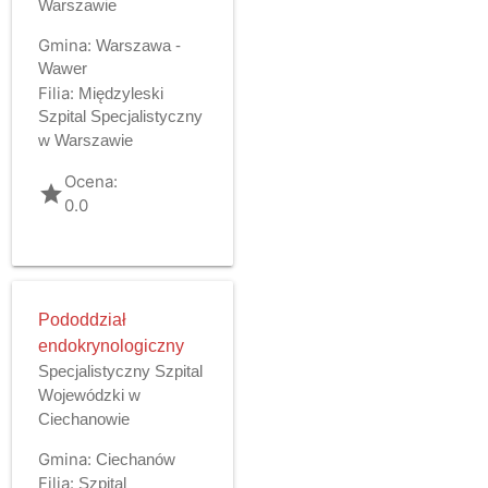
Warszawie
Gmina:
Warszawa -
Wawer
Filia:
Międzyleski
Szpital Specjalistyczny
w Warszawie
Ocena:
grade
0.0
Pododdział
endokrynologiczny
Specjalistyczny Szpital
Wojewódzki w
Ciechanowie
Gmina:
Ciechanów
Filia:
Szpital