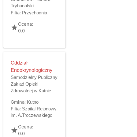
Trybunalski
Filia:
Przychodnia
Ocena:
grade
0.0
Oddział
Endokrynologiczny
Samodzielny Publiczny
Zaklad Opieki
Zdrowotnej w Kutnie
Gmina:
Kutno
Filia:
Szpital Rejonowy
im. A.Troczewskiego
Ocena:
grade
0.0