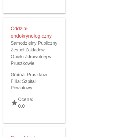
Oddział
endokrynologiczny
Samodzielny Publiczny
Zespół Zakładów
Opieki Zdrowotnej w
Pruszkowie
Gmina:
Pruszków
Filia:
Szpital
Powiatowy
Ocena:
grade
0.0