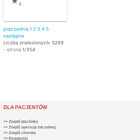
grade
4
poprzednia
1
2
3
4
5
następna
Liczba znalezionych: 5299
- strona
1/354
DLA PACJENTÓW
>> Znajdź placówkę
>> Znajdź operację lub zabieg
>> Znajdź chorobę
>> Regulamin