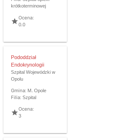
krótkoterminowej
Ocena:
grade
0.0
Pododdział
Endokrynologii
Szpital Wojewódzki w
Opolu
Gmina:
M. Opole
Filia:
Szpital
Ocena:
grade
3