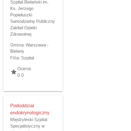
Szpital Bielański im.
Ks. Jerzego
Popiełuszki
Samodzielny Publiczny
Zakład Opieki
Zdrowotnej
Gmina:
Warszawa -
Bielany
Filia:
Szpital
Ocena:
grade
0.0
Pododdział
endokrynologiczny
Międzyleski Szpital
Specjalistyczny w