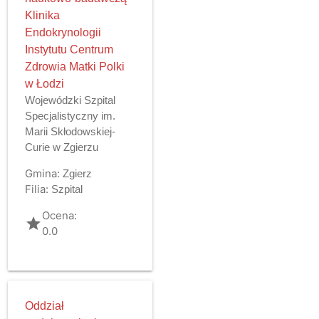
Klinika
Endokrynologii
Instytutu Centrum
Zdrowia Matki Polki
w Łodzi
Wojewódzki Szpital
Specjalistyczny im.
Marii Skłodowskiej-
Curie w Zgierzu
Gmina:
Zgierz
Filia:
Szpital
Ocena:
grade
0.0
Oddział