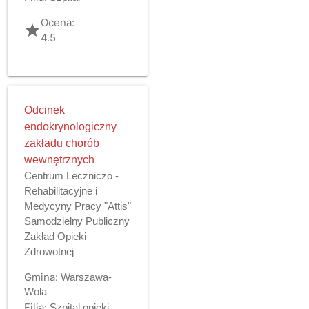
Ocena:
grade
4.5
Odcinek
endokrynologiczny
zakładu chorób
wewnętrznych
Centrum Leczniczo -
Rehabilitacyjne i
Medycyny Pracy "Attis"
Samodzielny Publiczny
Zakład Opieki
Zdrowotnej
Gmina:
Warszawa-
Wola
Filia:
Szpital opieki