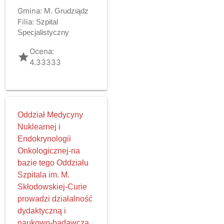
Gmina:
M. Grudziądz
Filia:
Szpital
Specjalistyczny
Ocena:
grade
4.33333
Oddział Medycyny
Nuklearnej i
Endokrynologii
Onkologicznej-na
bazie tego Oddziału
Szpitala im. M.
Skłodowskiej-Curie
prowadzi działalność
dydaktyczną i
naukowo-badawczą