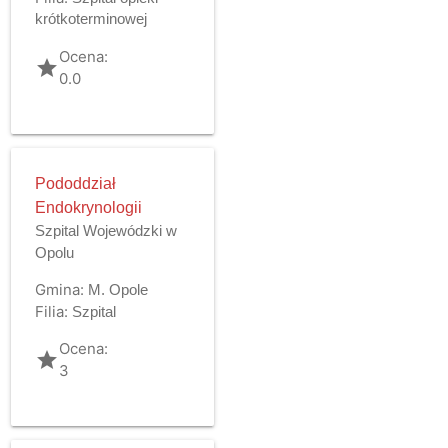
krótkoterminowej
Ocena:
grade
0.0
Pododdział
Endokrynologii
Szpital Wojewódzki w
Opolu
Gmina:
M. Opole
Filia:
Szpital
Ocena:
grade
3