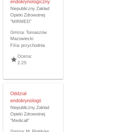
endokrynologiczny
Niepubliczny Zakład
Opieki Zdrowotnej
"MIRMED"
Gmina:
Tomaszów
Mazowiecki
Filia:
przychodnia
Ocena:
grade
2.25
Oddział
endokrynologii
Niepubliczny Zakład
Opieki Zdrowotnej
"Medicall"
Gmina:
M. Piotrków