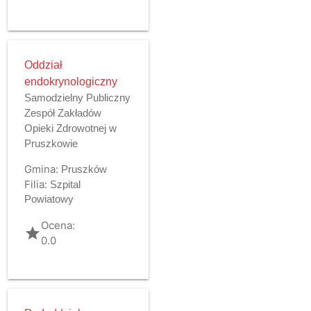
Oddział
endokrynologiczny
Samodzielny Publiczny
Zespół Zakładów
Opieki Zdrowotnej w
Pruszkowie
Gmina:
Pruszków
Filia:
Szpital
Powiatowy
Ocena:
grade
0.0