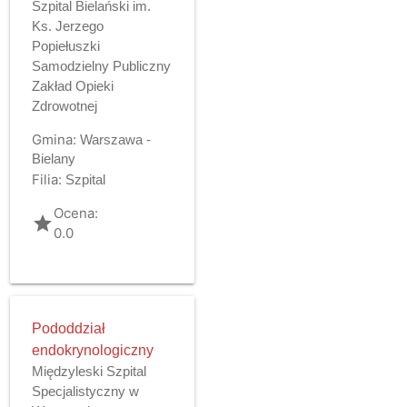
Szpital Bielański im.
Ks. Jerzego
Popiełuszki
Samodzielny Publiczny
Zakład Opieki
Zdrowotnej
Gmina:
Warszawa -
Bielany
Filia:
Szpital
Ocena:
grade
0.0
Pododdział
endokrynologiczny
Międzyleski Szpital
Specjalistyczny w