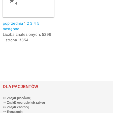
grade
4
poprzednia
1
2
3
4
5
następna
Liczba znalezionych: 5299
- strona
1/354
DLA PACJENTÓW
>> Znajdź placówkę
>> Znajdź operację lub zabieg
>> Znajdź chorobę
>> Regulamin