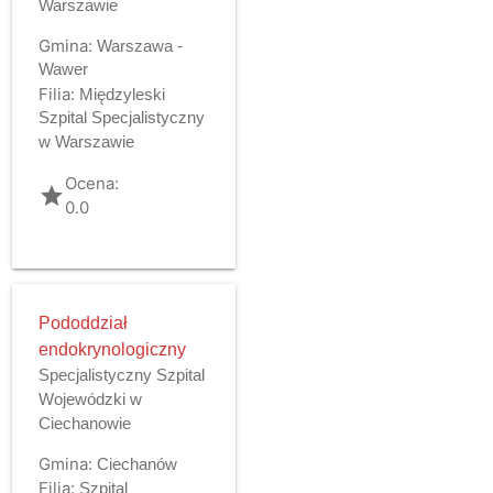
Warszawie
Gmina:
Warszawa -
Wawer
Filia:
Międzyleski
Szpital Specjalistyczny
w Warszawie
Ocena:
grade
0.0
Pododdział
endokrynologiczny
Specjalistyczny Szpital
Wojewódzki w
Ciechanowie
Gmina:
Ciechanów
Filia:
Szpital