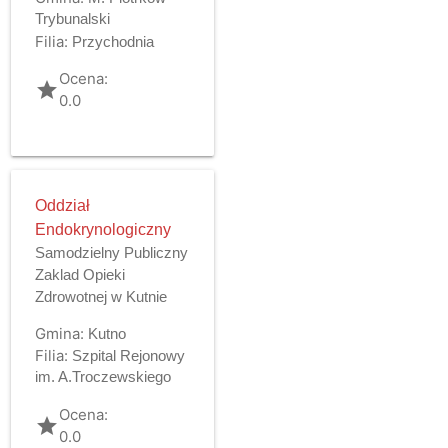
Trybunalski
Filia:
Przychodnia
Ocena:
grade
0.0
Oddział
Endokrynologiczny
Samodzielny Publiczny
Zaklad Opieki
Zdrowotnej w Kutnie
Gmina:
Kutno
Filia:
Szpital Rejonowy
im. A.Troczewskiego
Ocena:
grade
0.0