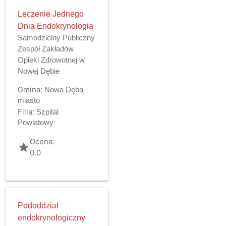
Leczenie Jednego
Dnia Endokrynologia
Samodzielny Publiczny
Zespół Zakładów
Opieki Zdrowotnej w
Nowej Dębie
Gmina:
Nowa Dęba -
miasto
Filia:
Szpital
Powiatowy
Ocena:
grade
0.0
Pododdział
endokrynologiczny