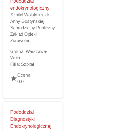
Pododdział
endokrynologiczny
Szpital Wolski im. dr
Anny Gostyńskiej
Samodzielny Publiczny
Zakład Opieki
Zdrowotnej
Gmina:
Warszawa-
Wola
Filia:
Szpital
Ocena:
grade
0.0
Pododdział
Diagnostyki
Endokrynologicznej