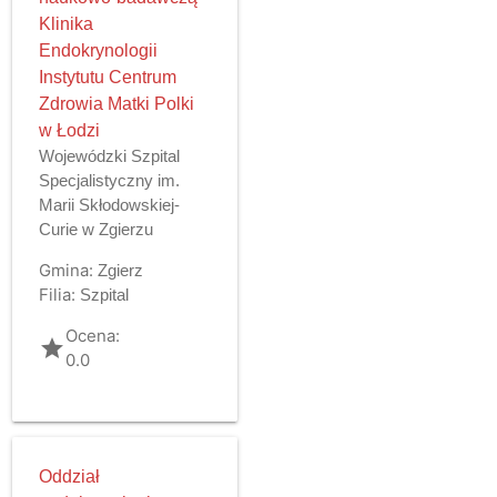
Klinika
Endokrynologii
Instytutu Centrum
Zdrowia Matki Polki
w Łodzi
Wojewódzki Szpital
Specjalistyczny im.
Marii Skłodowskiej-
Curie w Zgierzu
Gmina:
Zgierz
Filia:
Szpital
Ocena:
grade
0.0
Oddział