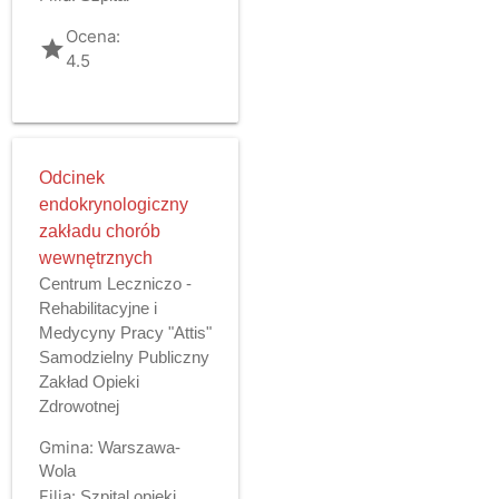
Ocena:
grade
4.5
Odcinek
endokrynologiczny
zakładu chorób
wewnętrznych
Centrum Leczniczo -
Rehabilitacyjne i
Medycyny Pracy "Attis"
Samodzielny Publiczny
Zakład Opieki
Zdrowotnej
Gmina:
Warszawa-
Wola
Filia:
Szpital opieki