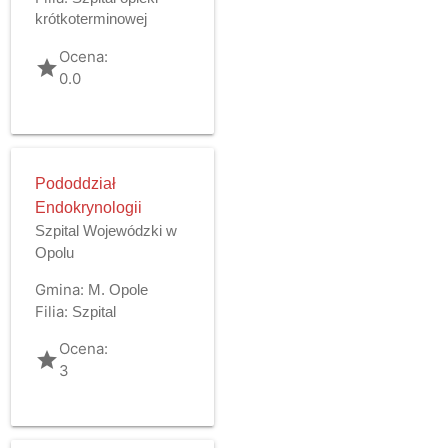
krótkoterminowej
Ocena:
grade
0.0
Pododdział
Endokrynologii
Szpital Wojewódzki w
Opolu
Gmina:
M. Opole
Filia:
Szpital
Ocena:
grade
3