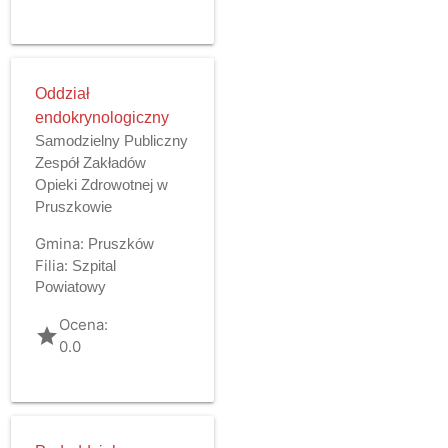
Oddział
endokrynologiczny
Samodzielny Publiczny
Zespół Zakładów
Opieki Zdrowotnej w
Pruszkowie
Gmina:
Pruszków
Filia:
Szpital
Powiatowy
Ocena:
grade
0.0