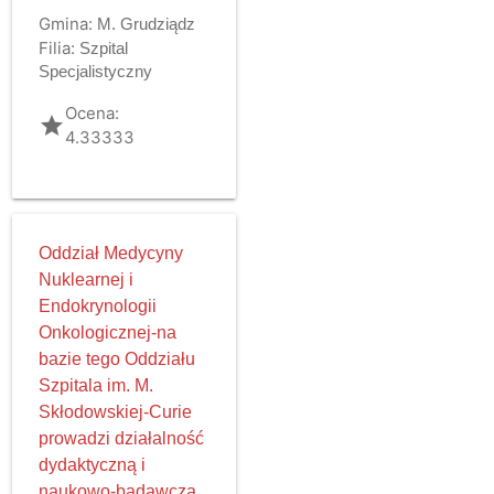
Gmina:
M. Grudziądz
Filia:
Szpital
Specjalistyczny
Ocena:
grade
4.33333
Oddział Medycyny
Nuklearnej i
Endokrynologii
Onkologicznej-na
bazie tego Oddziału
Szpitala im. M.
Skłodowskiej-Curie
prowadzi działalność
dydaktyczną i
naukowo-badawczą