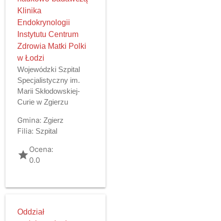
Klinika
Endokrynologii
Instytutu Centrum
Zdrowia Matki Polki
w Łodzi
Wojewódzki Szpital
Specjalistyczny im.
Marii Skłodowskiej-
Curie w Zgierzu
Gmina:
Zgierz
Filia:
Szpital
Ocena:
grade
0.0
Oddział