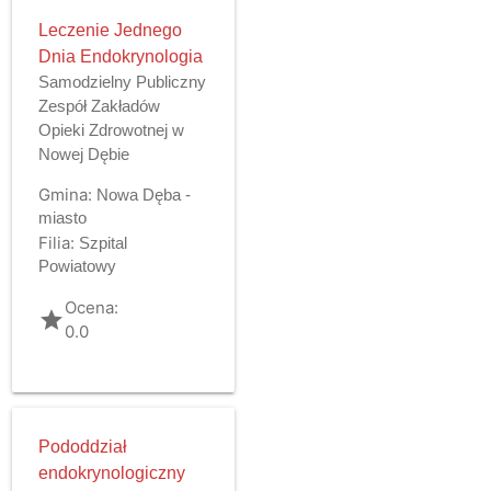
Leczenie Jednego
Dnia Endokrynologia
Samodzielny Publiczny
Zespół Zakładów
Opieki Zdrowotnej w
Nowej Dębie
Gmina:
Nowa Dęba -
miasto
Filia:
Szpital
Powiatowy
Ocena:
grade
0.0
Pododdział
endokrynologiczny