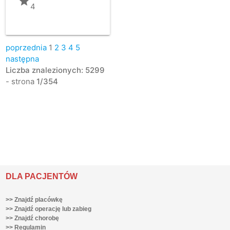
grade
4
poprzednia
1
2
3
4
5
następna
Liczba znalezionych: 5299
- strona
1/354
DLA PACJENTÓW
>> Znajdź placówkę
>> Znajdź operację lub zabieg
>> Znajdź chorobę
>> Regulamin