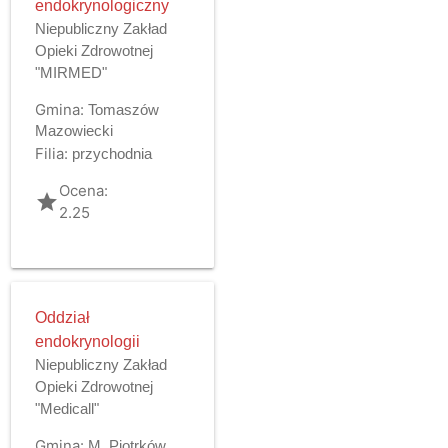
endokrynologiczny
Niepubliczny Zakład
Opieki Zdrowotnej
"MIRMED"
Gmina:
Tomaszów
Mazowiecki
Filia:
przychodnia
Ocena:
grade
2.25
Oddział
endokrynologii
Niepubliczny Zakład
Opieki Zdrowotnej
"Medicall"
Gmina:
M. Piotrków