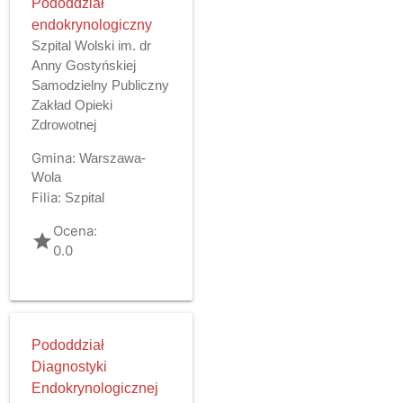
Pododdział
endokrynologiczny
Szpital Wolski im. dr
Anny Gostyńskiej
Samodzielny Publiczny
Zakład Opieki
Zdrowotnej
Gmina:
Warszawa-
Wola
Filia:
Szpital
Ocena:
grade
0.0
Pododdział
Diagnostyki
Endokrynologicznej