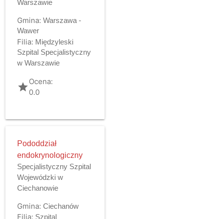
Warszawie
Gmina:
Warszawa -
Wawer
Filia:
Międzyleski
Szpital Specjalistyczny
w Warszawie
Ocena:
grade
0.0
Pododdział
endokrynologiczny
Specjalistyczny Szpital
Wojewódzki w
Ciechanowie
Gmina:
Ciechanów
Filia:
Szpital