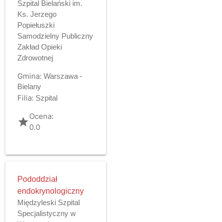
Szpital Bielański im.
Ks. Jerzego
Popiełuszki
Samodzielny Publiczny
Zakład Opieki
Zdrowotnej
Gmina:
Warszawa -
Bielany
Filia:
Szpital
Ocena:
grade
0.0
Pododdział
endokrynologiczny
Międzyleski Szpital
Specjalistyczny w