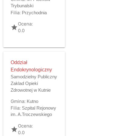
Trybunalski
Filia:
Przychodnia
Ocena:
grade
0.0
Oddział
Endokrynologiczny
Samodzielny Publiczny
Zaklad Opieki
Zdrowotnej w Kutnie
Gmina:
Kutno
Filia:
Szpital Rejonowy
im. A.Troczewskiego
Ocena:
grade
0.0