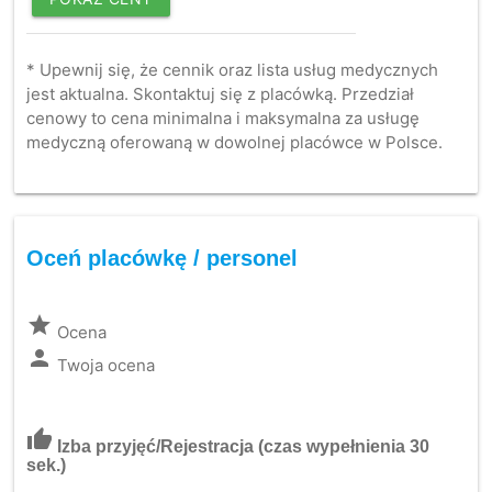
* Upewnij się, że cennik oraz lista usług medycznych
jest aktualna. Skontaktuj się z placówką. Przedział
cenowy to cena minimalna i maksymalna za usługę
medyczną oferowaną w dowolnej placówce w Polsce.
Oceń placówkę / personel
grade
Ocena
person
Twoja ocena
thumb_up
Izba przyjęć/Rejestracja
(czas wypełnienia 30
sek.)