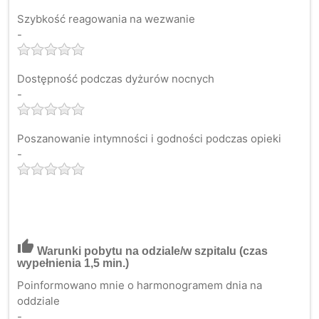
Szybkość reagowania na wezwanie
-
Dostępność podczas dyżurów nocnych
-
Poszanowanie intymności i godności podczas opieki
-
thumb_up
Warunki pobytu na odziale/w szpitalu
(czas
wypełnienia 1,5 min.)
Poinformowano mnie o harmonogramem dnia na
oddziale
-