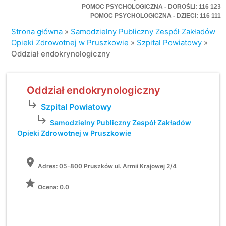
POMOC PSYCHOLOGICZNA - DOROŚLI: 116 123
POMOC PSYCHOLOGICZNA - DZIECI: 116 111
Strona główna
»
Samodzielny Publiczny Zespół Zakładów
Opieki Zdrowotnej w Pruszkowie
»
Szpital Powiatowy
»
Oddział endokrynologiczny
Oddział endokrynologiczny
subdirectory_arrow_right
Szpital Powiatowy
subdirectory_arrow_right
Samodzielny Publiczny Zespół Zakładów
Opieki Zdrowotnej w Pruszkowie
location_on
Adres:
05-800 Pruszków ul. Armii Krajowej 2/4
grade
Ocena: 0.0