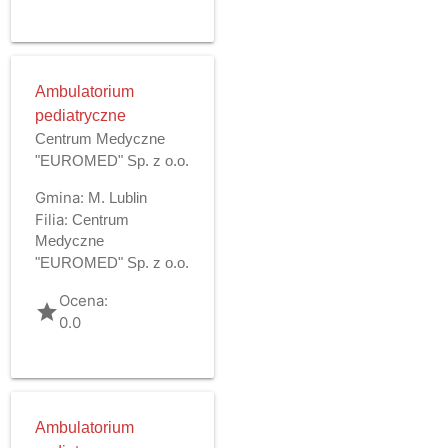
Ambulatorium
pediatryczne
Centrum Medyczne
"EUROMED" Sp. z o.o.
Gmina:
M. Lublin
Filia:
Centrum
Medyczne
"EUROMED" Sp. z o.o.
Ocena:
grade
0.0
Ambulatorium