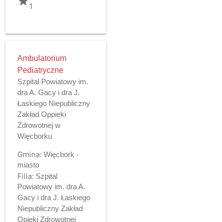
grade
1
Ambulatorium
Pediatryczne
Szpital Powiatowy im.
dra A. Gacy i dra J.
Łaskiego Niepubliczny
Zakład Oppieki
Zdrowotnej w
Więcborku
Gmina:
Więcbork -
miasto
Filia:
Szpital
Powiatowy im. dra A.
Gacy i dra J. Łaskiego
Niepubliczny Zakład
Opieki Zdrowotnej