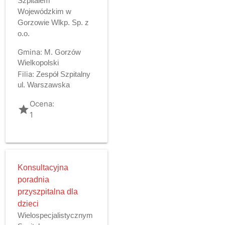
Szpitalem
Wojewódzkim w
Gorzowie Wlkp. Sp. z
o.o.
Gmina:
M. Gorzów
Wielkopolski
Filia:
Zespół Szpitalny
ul. Warszawska
Ocena:
grade
1
Konsultacyjna
poradnia
przyszpitalna dla
dzieci
Wielospecjalistycznym