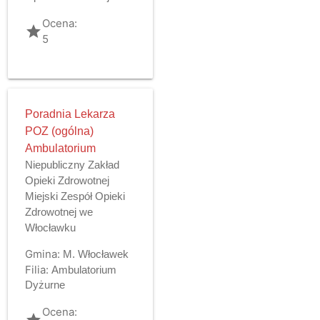
Ocena:
grade
5
Poradnia Lekarza
POZ (ogólna)
Ambulatorium
Niepubliczny Zakład
Opieki Zdrowotnej
Miejski Zespół Opieki
Zdrowotnej we
Włocławku
Gmina:
M. Włocławek
Filia:
Ambulatorium
Dyżurne
Ocena:
grade