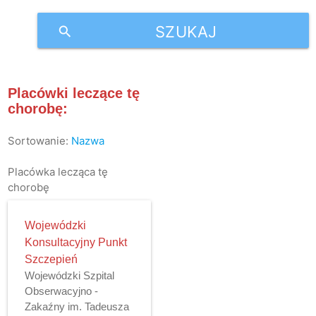
SZUKAJ
search
Placówki leczące tę
chorobę:
Sortowanie:
Nazwa
Placówka lecząca tę
chorobę
Wojewódzki
Konsultacyjny Punkt
Szczepień
Wojewódzki Szpital
Obserwacyjno -
Zakaźny im. Tadeusza