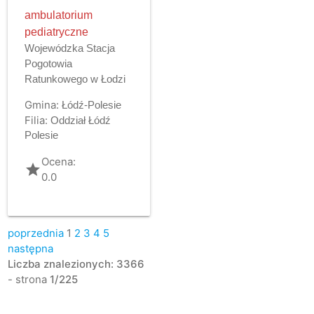
ambulatorium
pediatryczne
Wojewódzka Stacja
Pogotowia
Ratunkowego w Łodzi
Gmina:
Łódź-Polesie
Filia:
Oddział Łódź
Polesie
Ocena:
grade
0.0
poprzednia
1
2
3
4
5
następna
Liczba znalezionych: 3366
- strona
1/225