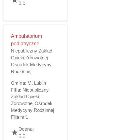
0.0
Ambulatorium
pediatryczne
Niepubliczny Zakład
Opieki Zdrowotnej
Ośrodek Medycyny
Rodzinnej
Gmina:
M. Lublin
Filia:
Niepubliczny
Zakład Opieki
Zdrowotnej Ośrodek
Medycyny Rodzinnej
Filia nr 1
Ocena:
grade
0.0