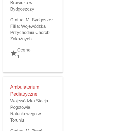
Browicza w
Bydgoszczy
Gmina:
M. Bydgoszcz
Filia:
Wojewódzka
Przychodnia Chorób
Zakaźnych
Ocena:
grade
1
Ambulatorium
Pediatryczne
Wojewódzka Stacja
Pogotowia
Ratunkowego w
Toruniu
Gmina:
M. Toruń