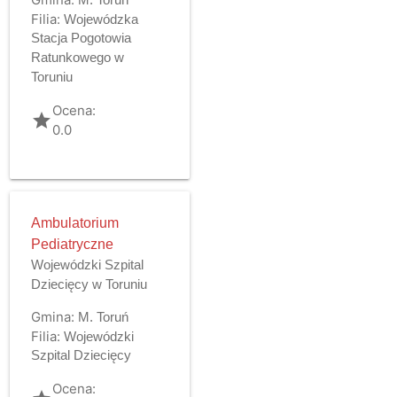
Filia:
Wojewódzka
Stacja Pogotowia
Ratunkowego w
Toruniu
Ocena:
grade
0.0
Ambulatorium
Pediatryczne
Wojewódzki Szpital
Dziecięcy w Toruniu
Gmina:
M. Toruń
Filia:
Wojewódzki
Szpital Dziecięcy
Ocena: