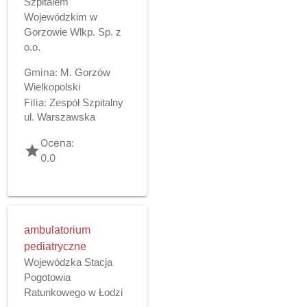
Szpitalem
Wojewódzkim w
Gorzowie Wlkp. Sp. z
o.o.
Gmina:
M. Gorzów
Wielkopolski
Filia:
Zespół Szpitalny
ul. Warszawska
Ocena:
grade
0.0
ambulatorium
pediatryczne
Wojewódzka Stacja
Pogotowia
Ratunkowego w Łodzi