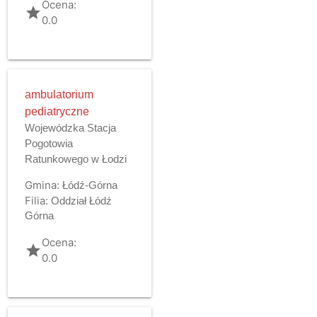
Ocena:
grade
0.0
ambulatorium
pediatryczne
Wojewódzka Stacja
Pogotowia
Ratunkowego w Łodzi
Gmina:
Łódź-Górna
Filia:
Oddział Łódź
Górna
Ocena:
grade
0.0