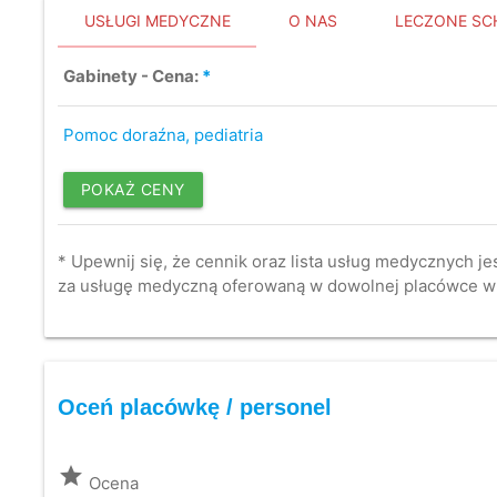
USŁUGI MEDYCZNE
O NAS
LECZONE SC
Gabinety - Cena:
*
Pomoc doraźna, pediatria
POKAŻ CENY
* Upewnij się, że cennik oraz lista usług medycznych je
za usługę medyczną oferowaną w dowolnej placówce w
Oceń placówkę / personel
grade
Ocena