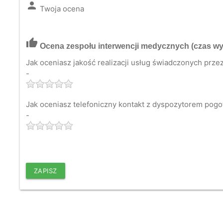
person
Twoja ocena
thumb_up
Ocena zespołu interwencji medycznych
(czas wy
Jak oceniasz jakość realizacji usług świadczonych pr
-
Jak oceniasz telefoniczny kontakt z dyspozytorem pogo
-
ZAPISZ