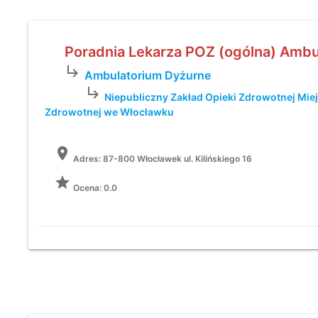
Poradnia Lekarza POZ (ogólna) Ambu
subdirectory_arrow_right
Ambulatorium Dyżurne
subdirectory_arrow_right
Niepubliczny Zakład Opieki Zdrowotnej Miej
Zdrowotnej we Włocławku
location_on
Adres:
87-800 Włocławek ul. Kilińskiego 16
grade
Ocena: 0.0