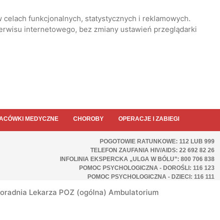
 celach funkcjonalnych, statystycznych i reklamowych.
serwisu internetowego, bez zmiany ustawień przeglądarki
ACÓWKI MEDYCZNE
CHOROBY
OPERACJE I ZABIEGI
POGOTOWIE RATUNKOWE: 112 LUB 999
TELEFON ZAUFANIA HIV/AIDS: 22 692 82 26
INFOLINIA EKSPERCKA „ULGA W BÓLU”: 800 706 838
POMOC PSYCHOLOGICZNA - DOROŚLI: 116 123
POMOC PSYCHOLOGICZNA - DZIECI: 116 111
oradnia Lekarza POZ (ogólna) Ambulatorium