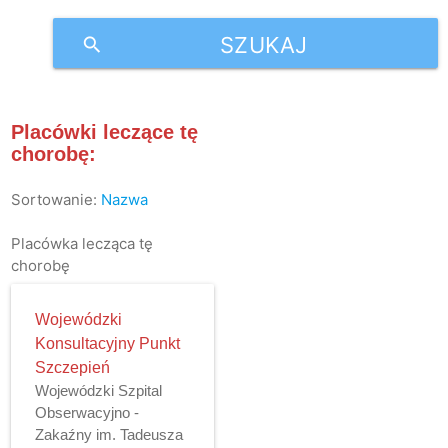
SZUKAJ
search
Placówki leczące tę
chorobę:
Sortowanie:
Nazwa
Placówka lecząca tę
chorobę
Wojewódzki
Konsultacyjny Punkt
Szczepień
Wojewódzki Szpital
Obserwacyjno -
Zakaźny im. Tadeusza