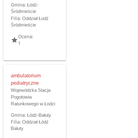
Gmina:
Łódź-
Śródmieście
Filia:
Oddział Łodź
Śródmieście
Ocena:
grade
1
ambulatorium
pediatryczne
Wojewódzka Stacja
Pogotowia
Ratunkowego w Łodzi
Gmina:
Łódź-Bałuty
Filia:
Oddział Łódź
Bałuty