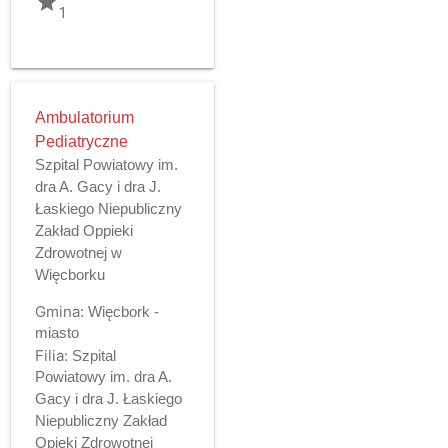
grade
1
Ambulatorium
Pediatryczne
Szpital Powiatowy im.
dra A. Gacy i dra J.
Łaskiego Niepubliczny
Zakład Oppieki
Zdrowotnej w
Więcborku
Gmina:
Więcbork -
miasto
Filia:
Szpital
Powiatowy im. dra A.
Gacy i dra J. Łaskiego
Niepubliczny Zakład
Opieki Zdrowotnej