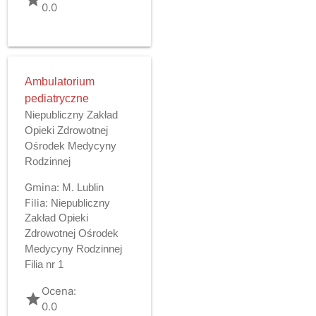
0.0
Ambulatorium
pediatryczne
Niepubliczny Zakład
Opieki Zdrowotnej
Ośrodek Medycyny
Rodzinnej
Gmina:
M. Lublin
Filia:
Niepubliczny
Zakład Opieki
Zdrowotnej Ośrodek
Medycyny Rodzinnej
Filia nr 1
Ocena:
grade
0.0