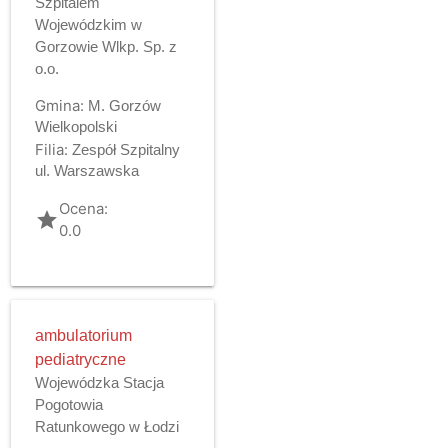
Szpitalem
Wojewódzkim w
Gorzowie Wlkp. Sp. z
o.o.
Gmina:
M. Gorzów
Wielkopolski
Filia:
Zespół Szpitalny
ul. Warszawska
Ocena:
grade
0.0
ambulatorium
pediatryczne
Wojewódzka Stacja
Pogotowia
Ratunkowego w Łodzi