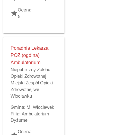
Ocena:
grade
5
Poradnia Lekarza
POZ (ogólna)
Ambulatorium
Niepubliczny Zakład
Opieki Zdrowotnej
Miejski Zespół Opieki
Zdrowotnej we
Włocławku
Gmina:
M. Włocławek
Filia:
Ambulatorium
Dyżurne
Ocena:
grade