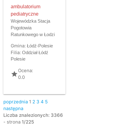
ambulatorium
pediatryczne
Wojewódzka Stacja
Pogotowia
Ratunkowego w Łodzi
Gmina:
Łódź-Polesie
Filia:
Oddział Łódź
Polesie
Ocena:
grade
0.0
poprzednia
1
2
3
4
5
następna
Liczba znalezionych: 3366
- strona
1/225