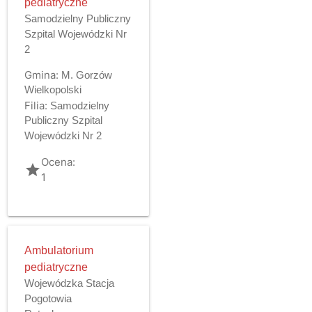
pediatryczne
Samodzielny Publiczny
Szpital Wojewódzki Nr
2
Gmina:
M. Gorzów
Wielkopolski
Filia:
Samodzielny
Publiczny Szpital
Wojewódzki Nr 2
Ocena:
grade
1
Ambulatorium
pediatryczne
Wojewódzka Stacja
Pogotowia