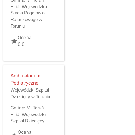
Filia:
Wojewódzka
Stacja Pogotowia
Ratunkowego w
Toruniu
Ocena:
grade
0.0
Ambulatorium
Pediatryczne
Wojewódzki Szpital
Dziecięcy w Toruniu
Gmina:
M. Toruń
Filia:
Wojewódzki
Szpital Dziecięcy
Ocena: