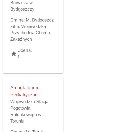
Browicza w
Bydgoszczy
Gmina:
M. Bydgoszcz
Filia:
Wojewódzka
Przychodnia Chorób
Zakaźnych
Ocena:
grade
1
Ambulatorium
Pediatryczne
Wojewódzka Stacja
Pogotowia
Ratunkowego w
Toruniu
Gmina:
M. Toruń