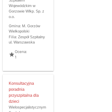
Szpitalem
Wojewódzkim w
Gorzowie Wlkp. Sp. z
o.o.
Gmina:
M. Gorzów
Wielkopolski
Filia:
Zespół Szpitalny
ul. Warszawska
Ocena:
grade
1
Konsultacyjna
poradnia
przyszpitalna dla
dzieci
Wielospecjalistycznym