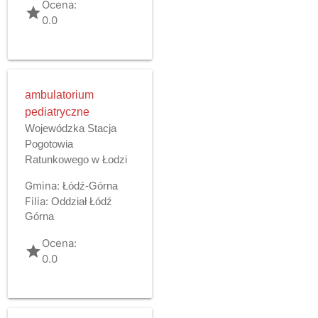
Ocena:
grade
0.0
ambulatorium
pediatryczne
Wojewódzka Stacja
Pogotowia
Ratunkowego w Łodzi
Gmina:
Łódź-Górna
Filia:
Oddział Łódź
Górna
Ocena:
grade
0.0