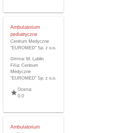
Ambulatorium
pediatryczne
Centrum Medyczne
"EUROMED" Sp. z o.o.
Gmina:
M. Lublin
Filia:
Centrum
Medyczne
"EUROMED" Sp. z o.o.
Ocena:
grade
0.0
Ambulatorium