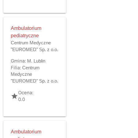
Ambulatorium
pediatryczne
Centrum Medyczne
"EUROMED" Sp. z o.o.
Gmina:
M. Lublin
Filia:
Centrum
Medyczne
"EUROMED" Sp. z o.o.
Ocena:
grade
0.0
Ambulatorium