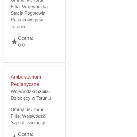
Filia:
Wojewódzka
Stacja Pogotowia
Ratunkowego w
Toruniu
Ocena:
grade
0.0
Ambulatorium
Pediatryczne
Wojewódzki Szpital
Dziecięcy w Toruniu
Gmina:
M. Toruń
Filia:
Wojewódzki
Szpital Dziecięcy
Ocena: