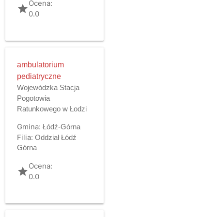
Ocena:
grade
0.0
ambulatorium
pediatryczne
Wojewódzka Stacja
Pogotowia
Ratunkowego w Łodzi
Gmina:
Łódź-Górna
Filia:
Oddział Łódź
Górna
Ocena:
grade
0.0