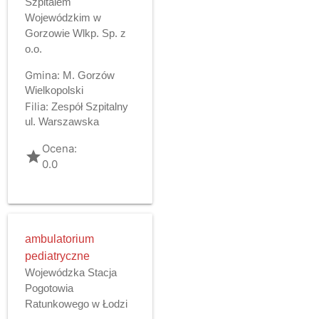
Szpitalem
Wojewódzkim w
Gorzowie Wlkp. Sp. z
o.o.
Gmina:
M. Gorzów
Wielkopolski
Filia:
Zespół Szpitalny
ul. Warszawska
Ocena:
grade
0.0
ambulatorium
pediatryczne
Wojewódzka Stacja
Pogotowia
Ratunkowego w Łodzi