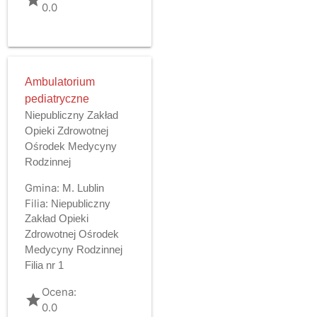
0.0
Ambulatorium
pediatryczne
Niepubliczny Zakład
Opieki Zdrowotnej
Ośrodek Medycyny
Rodzinnej
Gmina:
M. Lublin
Filia:
Niepubliczny
Zakład Opieki
Zdrowotnej Ośrodek
Medycyny Rodzinnej
Filia nr 1
Ocena:
grade
0.0