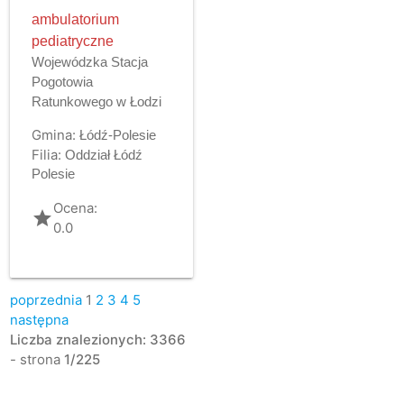
ambulatorium
pediatryczne
Wojewódzka Stacja
Pogotowia
Ratunkowego w Łodzi
Gmina:
Łódź-Polesie
Filia:
Oddział Łódź
Polesie
Ocena:
grade
0.0
poprzednia
1
2
3
4
5
następna
Liczba znalezionych: 3366
- strona
1/225