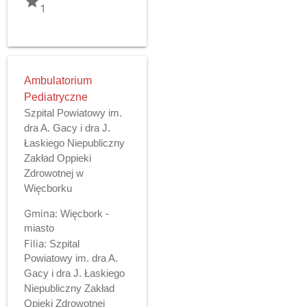
grade
1
Ambulatorium
Pediatryczne
Szpital Powiatowy im.
dra A. Gacy i dra J.
Łaskiego Niepubliczny
Zakład Oppieki
Zdrowotnej w
Więcborku
Gmina:
Więcbork -
miasto
Filia:
Szpital
Powiatowy im. dra A.
Gacy i dra J. Łaskiego
Niepubliczny Zakład
Opieki Zdrowotnej