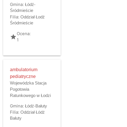
Gmina:
Łódź-
Śródmieście
Filia:
Oddział Łodź
Śródmieście
Ocena:
grade
1
ambulatorium
pediatryczne
Wojewódzka Stacja
Pogotowia
Ratunkowego w Łodzi
Gmina:
Łódź-Bałuty
Filia:
Oddział Łódź
Bałuty