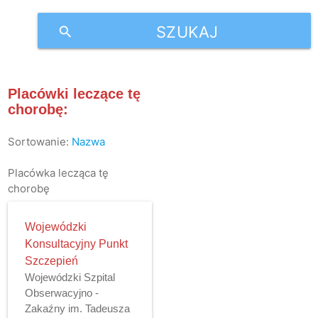
SZUKAJ
search
Placówki leczące tę
chorobę:
Sortowanie:
Nazwa
Placówka lecząca tę
chorobę
Wojewódzki
Konsultacyjny Punkt
Szczepień
Wojewódzki Szpital
Obserwacyjno -
Zakaźny im. Tadeusza