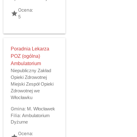
Ocena:
grade
5
Poradnia Lekarza
POZ (ogólna)
Ambulatorium
Niepubliczny Zakład
Opieki Zdrowotnej
Miejski Zespół Opieki
Zdrowotnej we
Włocławku
Gmina:
M. Włocławek
Filia:
Ambulatorium
Dyżurne
Ocena:
grade