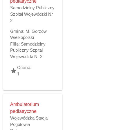
pediatryczne
Samodzielny Publiczny
Szpital Wojewódzki Nr
2
Gmina:
M. Gorzów
Wielkopolski
Filia:
Samodzielny
Publiczny Szpital
Wojewódzki Nr 2
Ocena:
grade
1
Ambulatorium
pediatryczne
Wojewódzka Stacja
Pogotowia