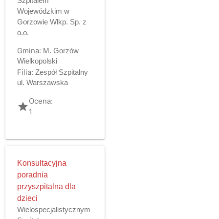
Szpitalem
Wojewódzkim w
Gorzowie Wlkp. Sp. z
o.o.
Gmina:
M. Gorzów
Wielkopolski
Filia:
Zespół Szpitalny
ul. Warszawska
Ocena:
grade
1
Konsultacyjna
poradnia
przyszpitalna dla
dzieci
Wielospecjalistycznym