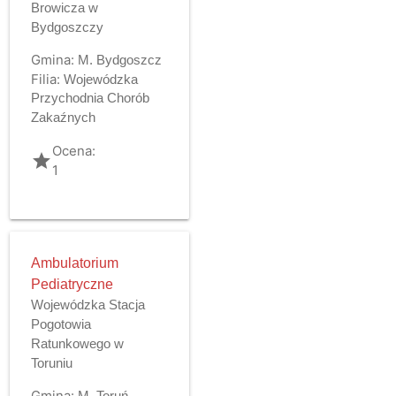
Browicza w
Bydgoszczy
Gmina:
M. Bydgoszcz
Filia:
Wojewódzka
Przychodnia Chorób
Zakaźnych
Ocena:
grade
1
Ambulatorium
Pediatryczne
Wojewódzka Stacja
Pogotowia
Ratunkowego w
Toruniu
Gmina:
M. Toruń