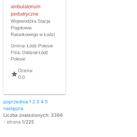
ambulatorium
pediatryczne
Wojewódzka Stacja
Pogotowia
Ratunkowego w Łodzi
Gmina:
Łódź-Polesie
Filia:
Oddział Łódź
Polesie
Ocena:
grade
0.0
poprzednia
1
2
3
4
5
następna
Liczba znalezionych: 3366
- strona
1/225