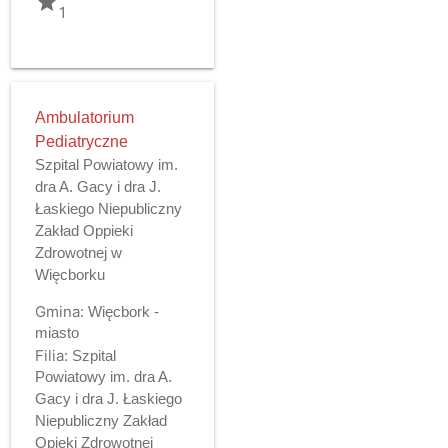
grade
1
Ambulatorium
Pediatryczne
Szpital Powiatowy im.
dra A. Gacy i dra J.
Łaskiego Niepubliczny
Zakład Oppieki
Zdrowotnej w
Więcborku
Gmina:
Więcbork -
miasto
Filia:
Szpital
Powiatowy im. dra A.
Gacy i dra J. Łaskiego
Niepubliczny Zakład
Opieki Zdrowotnej