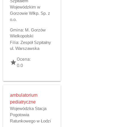
Szpitalem
Wojewódzkim w
Gorzowie Wlkp. Sp. z
o.o.
Gmina:
M. Gorzów
Wielkopolski
Filia:
Zespół Szpitalny
ul. Warszawska
Ocena:
grade
0.0
ambulatorium
pediatryczne
Wojewódzka Stacja
Pogotowia
Ratunkowego w Łodzi