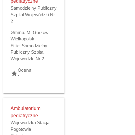
pediatryczne
Samodzielny Publiczny
Szpital Wojewódzki Nr
2
Gmina:
M. Gorzów
Wielkopolski
Filia:
Samodzielny
Publiczny Szpital
Wojewódzki Nr 2
Ocena:
grade
1
Ambulatorium
pediatryczne
Wojewódzka Stacja
Pogotowia