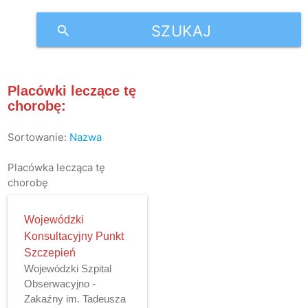
SZUKAJ
search
Placówki leczące tę
chorobę:
Sortowanie:
Nazwa
Placówka lecząca tę
chorobę
Wojewódzki
Konsultacyjny Punkt
Szczepień
Wojewódzki Szpital
Obserwacyjno -
Zakaźny im. Tadeusza