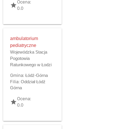
Ocena:
grade
0.0
ambulatorium
pediatryczne
Wojewódzka Stacja
Pogotowia
Ratunkowego w Łodzi
Gmina:
Łódź-Górna
Filia:
Oddział Łódź
Górna
Ocena:
grade
0.0