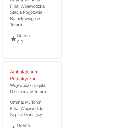
Filia:
Wojewódzka
Stacja Pogotowia
Ratunkowego w
Toruniu
Ocena:
grade
0.0
Ambulatorium
Pediatryczne
Wojewódzki Szpital
Dziecięcy w Toruniu
Gmina:
M. Toruń
Filia:
Wojewódzki
Szpital Dziecięcy
Ocena: