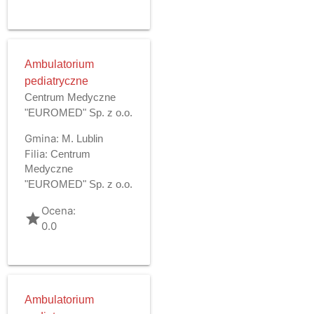
Ambulatorium
pediatryczne
Centrum Medyczne
"EUROMED" Sp. z o.o.
Gmina:
M. Lublin
Filia:
Centrum
Medyczne
"EUROMED" Sp. z o.o.
Ocena:
grade
0.0
Ambulatorium