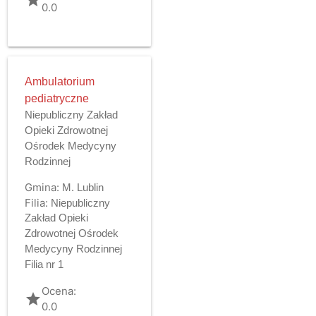
0.0
Ambulatorium
pediatryczne
Niepubliczny Zakład
Opieki Zdrowotnej
Ośrodek Medycyny
Rodzinnej
Gmina:
M. Lublin
Filia:
Niepubliczny
Zakład Opieki
Zdrowotnej Ośrodek
Medycyny Rodzinnej
Filia nr 1
Ocena:
grade
0.0