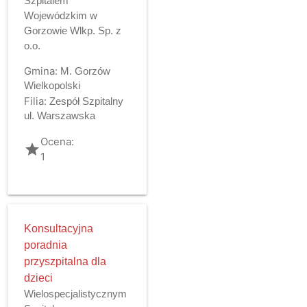
Szpitalem
Wojewódzkim w
Gorzowie Wlkp. Sp. z
o.o.
Gmina:
M. Gorzów
Wielkopolski
Filia:
Zespół Szpitalny
ul. Warszawska
Ocena:
grade
1
Konsultacyjna
poradnia
przyszpitalna dla
dzieci
Wielospecjalistycznym