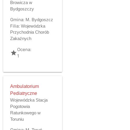
Browicza w
Bydgoszczy
Gmina:
M. Bydgoszcz
Filia:
Wojewódzka
Przychodnia Chorób
Zakaźnych
Ocena:
grade
1
Ambulatorium
Pediatryczne
Wojewódzka Stacja
Pogotowia
Ratunkowego w
Toruniu
Gmina:
M. Toruń