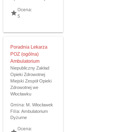
Ocena:
grade
5
Poradnia Lekarza
POZ (ogólna)
Ambulatorium
Niepubliczny Zakład
Opieki Zdrowotnej
Miejski Zespół Opieki
Zdrowotnej we
Włocławku
Gmina:
M. Włocławek
Filia:
Ambulatorium
Dyżurne
Ocena:
grade