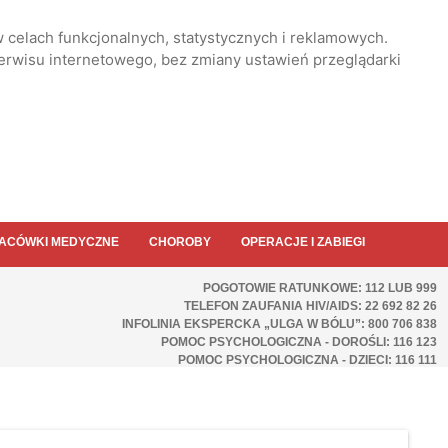
 celach funkcjonalnych, statystycznych i reklamowych.
serwisu internetowego, bez zmiany ustawień przeglądarki
ACÓWKI MEDYCZNE
CHOROBY
OPERACJE I ZABIEGI
POGOTOWIE RATUNKOWE: 112 LUB 999
TELEFON ZAUFANIA HIV/AIDS: 22 692 82 26
INFOLINIA EKSPERCKA „ULGA W BÓLU”: 800 706 838
POMOC PSYCHOLOGICZNA - DOROŚLI: 116 123
POMOC PSYCHOLOGICZNA - DZIECI: 116 111