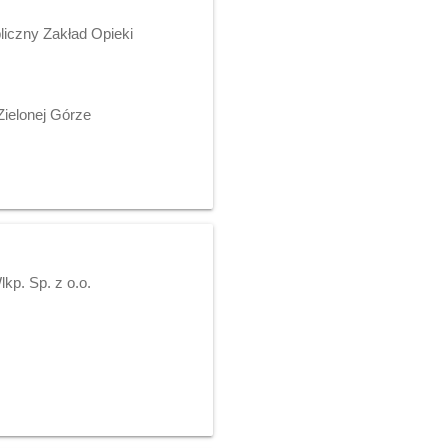
iczny Zakład Opieki
ielonej Górze
p. Sp. z o.o.