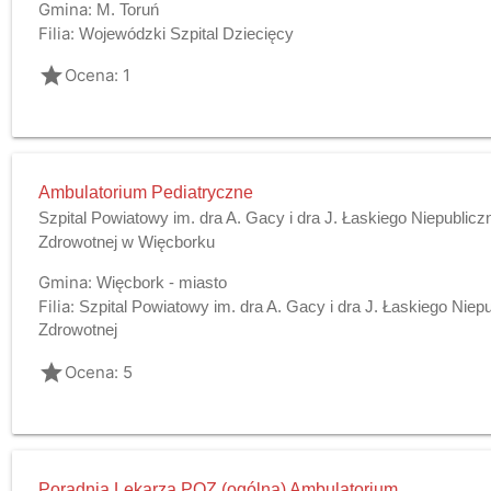
Gmina:
M. Toruń
Filia:
Wojewódzki Szpital Dziecięcy
grade
Ocena: 1
Ambulatorium Pediatryczne
Szpital Powiatowy im. dra A. Gacy i dra J. Łaskiego Niepublic
Zdrowotnej w Więcborku
Gmina:
Więcbork - miasto
Filia:
Szpital Powiatowy im. dra A. Gacy i dra J. Łaskiego Niep
Zdrowotnej
grade
Ocena: 5
Poradnia Lekarza POZ (ogólna) Ambulatorium