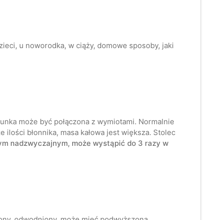
dzieci, u noworodka, w ciąży, domowe sposoby, jaki
gunka może być połączona z wymiotami. Normalnie
 ilości błonnika, masa kałowa jest większa. Stolec
czym nadzwyczajnym, może wystąpić do 3 razy w
abiony, odwodniony, może mieć podwyższoną