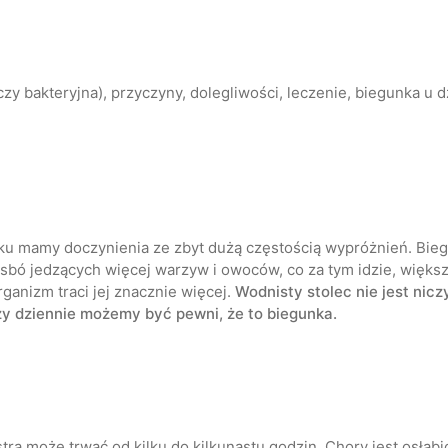
zy bakteryjna), przyczyny, dolegliwości, leczenie, biegunka u 
ku mamy doczynienia ze zbyt dużą częstością wypróżnień. Bie
sbó jedzących więcej warzyw i owoców, co za tym idzie, większe
ganizm traci jej znacznie więcej.
Wodnisty stolec nie jest ni
azy dziennie możemy być pewni, że to biegunka.
tra może trwać od kilku do kilkunastu godzin. Chory jest osł