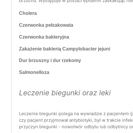
brzuchu. Występuje w postaci epidemii zaskakując nie
Cholera
Czerwonka pełzakowata
Czerwonka bakteryjna
Zakażenie bakterią Campylobacter jejuni
Dur brzuszny i dur rzekomy
Salmonelloza
Leczenie biegunki oraz leki
Leczenie biegunki polega na wywiadzie z pacjentem (ja
czy pacjent przyjmował antybiotyki, był w trakcie in
przyczyn biegunki - nowotwór odbytu lub odbytnicy or