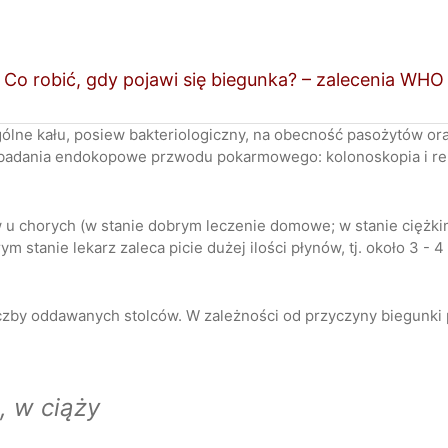
Co robić, gdy pojawi się biegunka? – zalecenia WHO
ólne kału, posiew bakteriologiczny, na obecność pasożytów oraz
badania endokopowe przwodu pokarmowego: kolonoskopia i re
w u chorych (w stanie dobrym leczenie domowe; w stanie ciężki
 stanie lekarz zaleca picie dużej ilości płynów, tj. około 3 - 4 
zby oddawanych stolców. W zależności od przyczyny biegunki p
, w ciąży