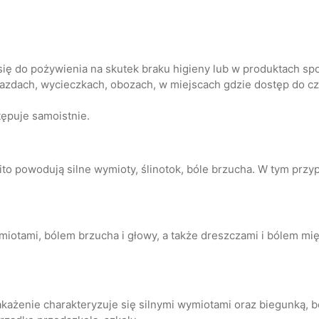
e się do pożywienia na skutek braku higieny lub w produktach s
zdach, wycieczkach, obozach, w miejscach gdzie dostęp do czy
stępuje samoistnie.
ito powodują silne wymioty, ślinotok, bóle brzucha. W tym przy
iotami, bólem brzucha i głowy, a także dreszczami i bólem mię
Zakażenie charakteryzuje się silnymi wymiotami oraz biegunką,