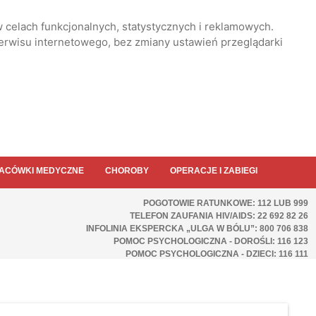
 celach funkcjonalnych, statystycznych i reklamowych.
serwisu internetowego, bez zmiany ustawień przeglądarki
ACÓWKI MEDYCZNE
CHOROBY
OPERACJE I ZABIEGI
POGOTOWIE RATUNKOWE: 112 LUB 999
TELEFON ZAUFANIA HIV/AIDS: 22 692 82 26
INFOLINIA EKSPERCKA „ULGA W BÓLU”: 800 706 838
POMOC PSYCHOLOGICZNA - DOROŚLI: 116 123
POMOC PSYCHOLOGICZNA - DZIECI: 116 111