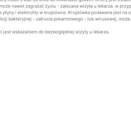
a może nawet zagrażać życiu - zalecana wizyta u lekarza. w pr
 płyny i elektrolity w kroplówce. Kroplówka podawana jest na o
nfekcji bakteryjnej - zatrucia pokarmowego - lub wirusowej, mo
st jest wskazaniem do bezwzględnej wizyty u lekarza.