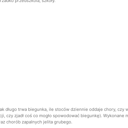
rzadko przedszkola, szkoły.
k długo trwa biegunka, ile stoców dziennie oddaje chory, czy w
fekcji, czy zjadł coś co mogło spowodować biegunkę). Wykonane
az chorób zapalnych jelita grubego.