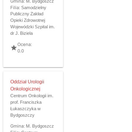
Gmina:
M. Bydgoszcz
Filia:
Samodzielny
Publiczny Zakład
Opieki Zdrowotnej
Wojewódzki Szpital im.
dr J. Biziela
Ocena:
grade
0.0
Oddział Urologii
Onkologicznej
Centrum Onkologii im.
prof. Franciszka
Łukaszczyka w
Bydgoszczy
Gmina:
M. Bydgoszcz