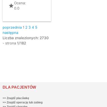
Ocena:
grade
0.0
poprzednia
1
2
3
4
5
następna
Liczba znalezionych: 2730
- strona
1/182
DLA PACJENTÓW
>> Znajdź placówkę
>> Znajdź operację lub zabieg
>> Znajdź chorobę