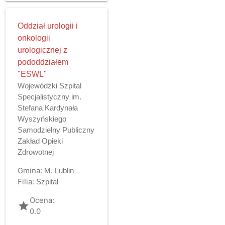
Oddział urologii i
onkologii
urologicznej z
pododdziałem
"ESWL"
Wojewódzki Szpital
Specjalistyczny im.
Stefana Kardynała
Wyszyńskiego
Samodzielny Publiczny
Zakład Opieki
Zdrowotnej
Gmina:
M. Lublin
Filia:
Szpital
Ocena:
grade
0.0