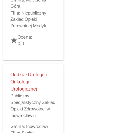
Góra
Filia:
Niepubliczny
Zakład Opieki
Zdrowotnej Medyk
Ocena:
grade
0.0
Oddział Urologii i
Onkologii
Urologicznej
Publiczny
Specjalistyczny Zakład
Opieki Zdrowotnej w
Inowrocławiu
Gmina:
Inowrocław
Filia:
Szpital