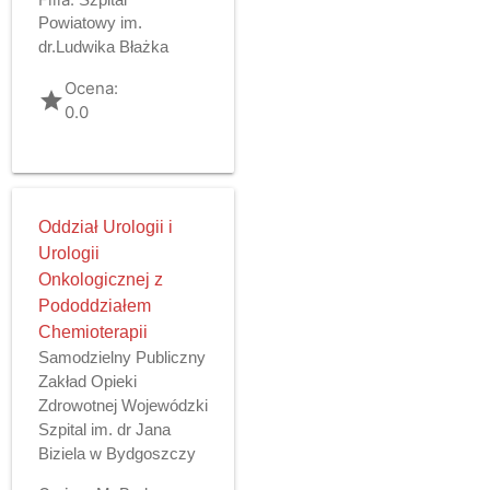
Powiatowy im.
dr.Ludwika Błażka
Ocena:
grade
0.0
Oddział Urologii i
Urologii
Onkologicznej z
Pododdziałem
Chemioterapii
Samodzielny Publiczny
Zakład Opieki
Zdrowotnej Wojewódzki
Szpital im. dr Jana
Biziela w Bydgoszczy