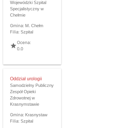
Wojewódzki Szpital
Specjalistyczny w
Chełmie
Gmina:
M. Chełm
Filia:
Szpital
Ocena:
grade
0.0
Oddział urologii
Samodzielny Publiczny
Zespół Opieki
Zdrowotnej w
Krasnymstawie
Gmina:
Krasnystaw
Filia:
Szpital