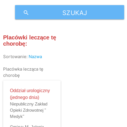
SZUKAJ
search
Placówki leczące tę
chorobę:
Sortowanie:
Nazwa
Placówka lecząca tę
chorobę
Oddział urologiczny
(jednego dnia)
Niepubliczny Zakład
Opieki Zdrowotnej "
Medyk"
Gmina:
M. Jelenia