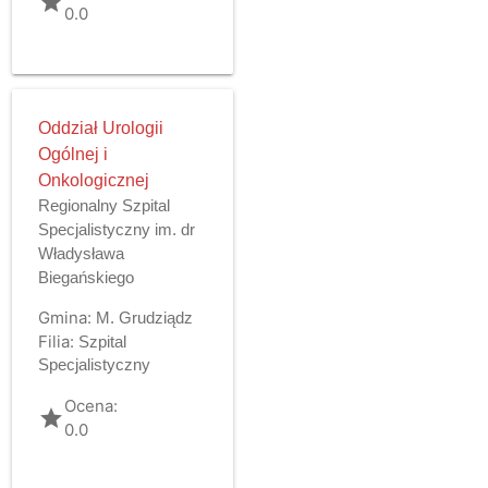
grade
0.0
Oddział Urologii
Ogólnej i
Onkologicznej
Regionalny Szpital
Specjalistyczny im. dr
Władysława
Biegańskiego
Gmina:
M. Grudziądz
Filia:
Szpital
Specjalistyczny
Ocena:
grade
0.0