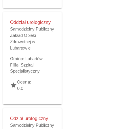
Oddział urologiczny
Samodzielny Publiczny
Zakład Opieki
Zdrowotnej w
Lubartowie
Gmina:
Lubartów
Filia:
Szpital
Specjalistyczny
Ocena:
grade
0.0
Odział urologiczny
Samodzielny Publiczny