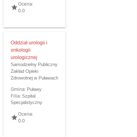
Ocena:
grade
0.0
Oddział urologii i
onkologii
urologicznej
Samodzielny Publiczny
Zakład Opieki
Zdrowotnej w Puławach
Gmina:
Puławy
Filia:
Szpital
Specjalistyczny
Ocena:
grade
0.0