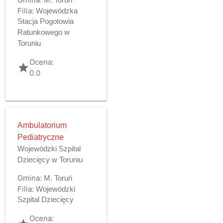
Filia:
Wojewódzka
Stacja Pogotowia
Ratunkowego w
Toruniu
Ocena:
grade
0.0
Ambulatorium
Pediatryczne
Wojewódzki Szpital
Dziecięcy w Toruniu
Gmina:
M. Toruń
Filia:
Wojewódzki
Szpital Dziecięcy
Ocena: