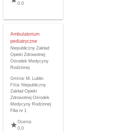
0.0
Ambulatorium
pediatryczne
Niepubliczny Zakład
Opieki Zdrowotnej
Ośrodek Medycyny
Rodzinnej
Gmina:
M. Lublin
Filia:
Niepubliczny
Zakład Opieki
Zdrowotnej Ośrodek
Medycyny Rodzinnej
Filia nr 1
Ocena:
grade
0.0