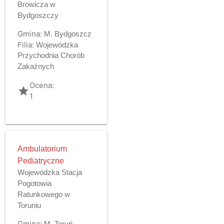
Browicza w
Bydgoszczy
Gmina:
M. Bydgoszcz
Filia:
Wojewódzka
Przychodnia Chorób
Zakaźnych
Ocena:
grade
1
Ambulatorium
Pediatryczne
Wojewódzka Stacja
Pogotowia
Ratunkowego w
Toruniu
Gmina:
M. Toruń