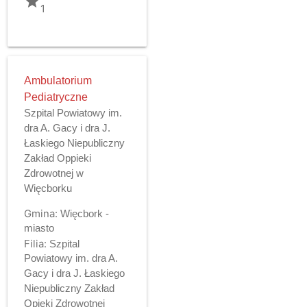
grade
1
Ambulatorium
Pediatryczne
Szpital Powiatowy im.
dra A. Gacy i dra J.
Łaskiego Niepubliczny
Zakład Oppieki
Zdrowotnej w
Więcborku
Gmina:
Więcbork -
miasto
Filia:
Szpital
Powiatowy im. dra A.
Gacy i dra J. Łaskiego
Niepubliczny Zakład
Opieki Zdrowotnej