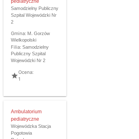
pediatryczne
Samodzielny Publiczny
Szpital Wojewódzki Nr
2
Gmina:
M. Gorzów
Wielkopolski
Filia:
Samodzielny
Publiczny Szpital
Wojewódzki Nr 2
Ocena:
grade
1
Ambulatorium
pediatryczne
Wojewódzka Stacja
Pogotowia