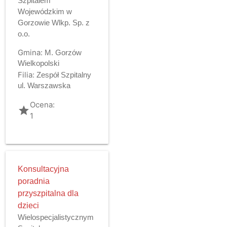
Szpitalem
Wojewódzkim w
Gorzowie Wlkp. Sp. z
o.o.
Gmina:
M. Gorzów
Wielkopolski
Filia:
Zespół Szpitalny
ul. Warszawska
Ocena:
grade
1
Konsultacyjna
poradnia
przyszpitalna dla
dzieci
Wielospecjalistycznym