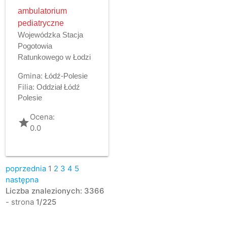
ambulatorium
pediatryczne
Wojewódzka Stacja
Pogotowia
Ratunkowego w Łodzi
Gmina:
Łódź-Polesie
Filia:
Oddział Łódź
Polesie
Ocena:
grade
0.0
poprzednia
1
2
3
4
5
następna
Liczba znalezionych: 3366
- strona
1/225