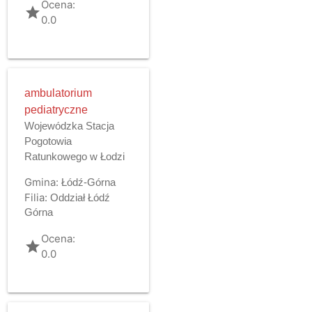
Ocena:
grade
0.0
ambulatorium
pediatryczne
Wojewódzka Stacja
Pogotowia
Ratunkowego w Łodzi
Gmina:
Łódź-Górna
Filia:
Oddział Łódź
Górna
Ocena:
grade
0.0