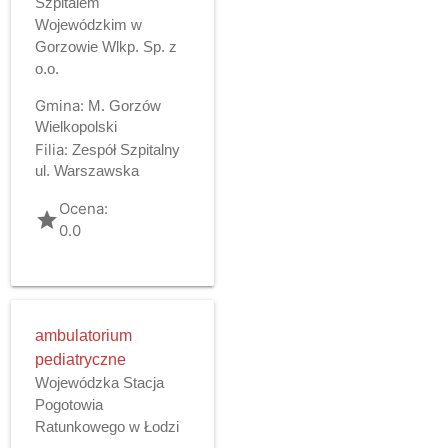
Szpitalem
Wojewódzkim w
Gorzowie Wlkp. Sp. z
o.o.
Gmina:
M. Gorzów
Wielkopolski
Filia:
Zespół Szpitalny
ul. Warszawska
Ocena:
grade
0.0
ambulatorium
pediatryczne
Wojewódzka Stacja
Pogotowia
Ratunkowego w Łodzi