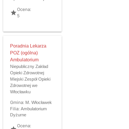
Ocena:
grade
5
Poradnia Lekarza
POZ (ogólna)
Ambulatorium
Niepubliczny Zakład
Opieki Zdrowotnej
Miejski Zespół Opieki
Zdrowotnej we
Włocławku
Gmina:
M. Włocławek
Filia:
Ambulatorium
Dyżurne
Ocena:
grade