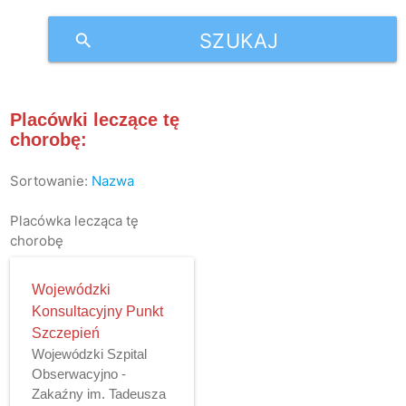
SZUKAJ
search
Placówki leczące tę
chorobę:
Sortowanie:
Nazwa
Placówka lecząca tę
chorobę
Wojewódzki
Konsultacyjny Punkt
Szczepień
Wojewódzki Szpital
Obserwacyjno -
Zakaźny im. Tadeusza