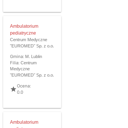
Ambulatorium
pediatryczne
Centrum Medyczne
"EUROMED" Sp. z o.o.
Gmina:
M. Lublin
Filia:
Centrum
Medyczne
"EUROMED" Sp. z o.o.
Ocena:
grade
0.0
Ambulatorium