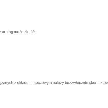
 urolog może zlecić:
ązanych z układem moczowym należy bezzwłocznie skontaktowa