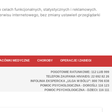
 celach funkcjonalnych, statystycznych i reklamowych.
serwisu internetowego, bez zmiany ustawień przeglądarki
ACÓWKI MEDYCZNE
CHOROBY
OPERACJE I ZABIEGI
POGOTOWIE RATUNKOWE: 112 LUB 999
TELEFON ZAUFANIA HIV/AIDS: 22 692 82 26
INFOLINIA EKSPERCKA „ULGA W BÓLU”: 800 706 838
POMOC PSYCHOLOGICZNA - DOROŚLI: 116 123
POMOC PSYCHOLOGICZNA - DZIECI: 116 111