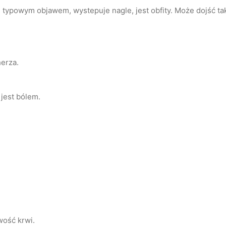
 typowym objawem, wystepuje nagle, jest obfity. Może dojść t
erza.
jest bólem.
wość krwi.