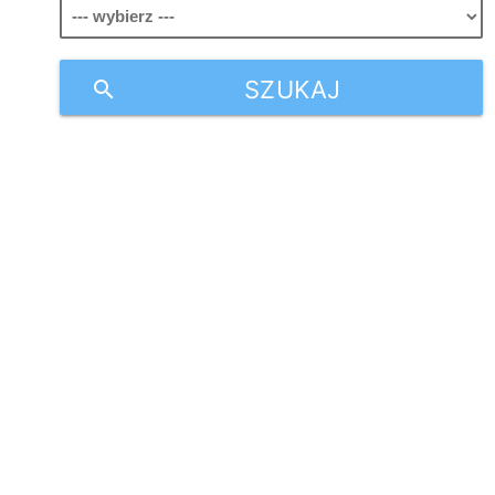
SZUKAJ
search