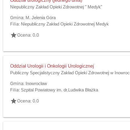
Oddział urologiczny (jednego dnia)
Niepubliczny Zakład Opieki Zdrowotnej " Medyk"
Gmina:
M. Jelenia Góra
Filia:
Niepubliczny Zakład Opieki Zdrowotnej Medyk
grade
Ocena: 0.0
Oddział Urologii i Onkologii Urologicznej
Publiczny Specjalistyczny Zakład Opieki Zdrowotnej w Inowroc
Gmina:
Inowrocław
Filia:
Szpital Powiatowy im. dr.Ludwika Błażka
grade
Ocena: 0.0