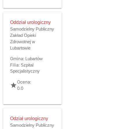
Oddział urologiczny
Samodzielny Publiczny
Zakład Opieki
Zdrowotnej w
Lubartowie
Gmina:
Lubartów
Filia:
Szpital
Specjalistyczny
Ocena:
grade
0.0
Odział urologiczny
Samodzielny Publiczny