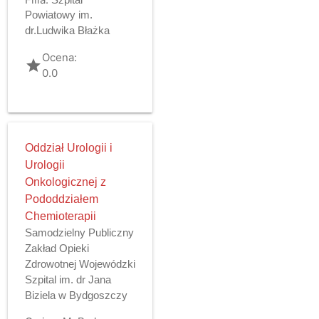
Powiatowy im.
dr.Ludwika Błażka
Ocena:
grade
0.0
Oddział Urologii i
Urologii
Onkologicznej z
Pododdziałem
Chemioterapii
Samodzielny Publiczny
Zakład Opieki
Zdrowotnej Wojewódzki
Szpital im. dr Jana
Biziela w Bydgoszczy