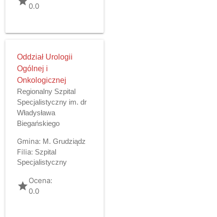
grade
0.0
Oddział Urologii
Ogólnej i
Onkologicznej
Regionalny Szpital
Specjalistyczny im. dr
Władysława
Biegańskiego
Gmina:
M. Grudziądz
Filia:
Szpital
Specjalistyczny
Ocena:
grade
0.0