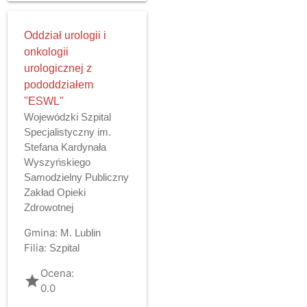
Oddział urologii i
onkologii
urologicznej z
pododdziałem
"ESWL"
Wojewódzki Szpital
Specjalistyczny im.
Stefana Kardynała
Wyszyńskiego
Samodzielny Publiczny
Zakład Opieki
Zdrowotnej
Gmina:
M. Lublin
Filia:
Szpital
Ocena:
grade
0.0