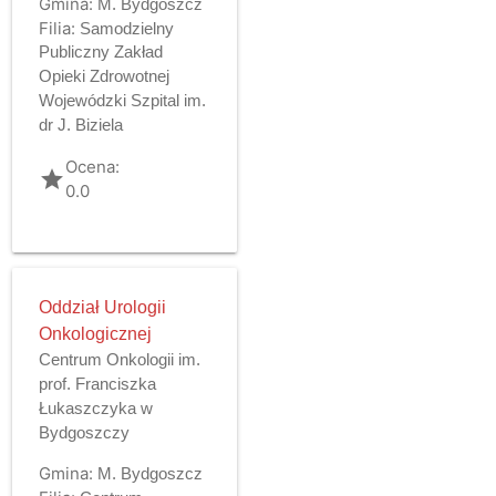
Gmina:
M. Bydgoszcz
Filia:
Samodzielny
Publiczny Zakład
Opieki Zdrowotnej
Wojewódzki Szpital im.
dr J. Biziela
Ocena:
grade
0.0
Oddział Urologii
Onkologicznej
Centrum Onkologii im.
prof. Franciszka
Łukaszczyka w
Bydgoszczy
Gmina:
M. Bydgoszcz