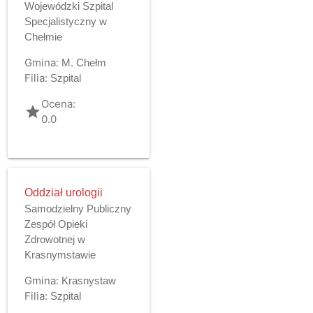
Wojewódzki Szpital
Specjalistyczny w
Chełmie
Gmina:
M. Chełm
Filia:
Szpital
Ocena:
grade
0.0
Oddział urologii
Samodzielny Publiczny
Zespół Opieki
Zdrowotnej w
Krasnymstawie
Gmina:
Krasnystaw
Filia:
Szpital