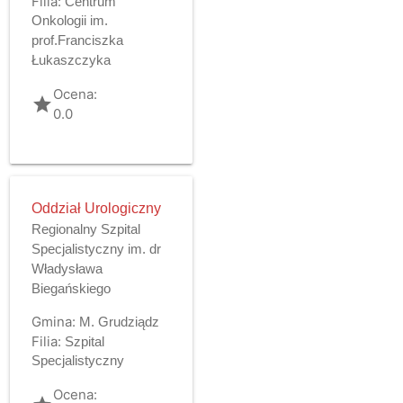
Filia:
Centrum
Onkologii im.
prof.Franciszka
Łukaszczyka
Ocena:
grade
0.0
Oddział Urologiczny
Regionalny Szpital
Specjalistyczny im. dr
Władysława
Biegańskiego
Gmina:
M. Grudziądz
Filia:
Szpital
Specjalistyczny
Ocena: