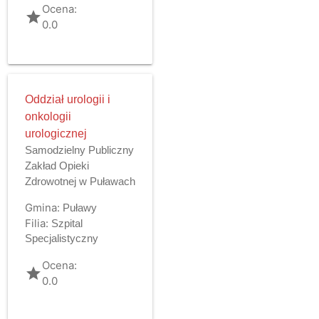
Ocena:
grade
0.0
Oddział urologii i
onkologii
urologicznej
Samodzielny Publiczny
Zakład Opieki
Zdrowotnej w Puławach
Gmina:
Puławy
Filia:
Szpital
Specjalistyczny
Ocena:
grade
0.0