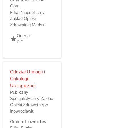
Góra
Filia:
Niepubliczny
Zakład Opieki
Zdrowotnej Medyk
Ocena:
grade
0.0
Oddział Urologii i
Onkologii
Urologicznej
Publiczny
Specjalistyczny Zakład
Opieki Zdrowotnej w
Inowrocławiu
Gmina:
Inowrocław
Filia:
Szpital