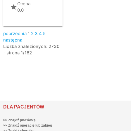
Ocena:
grade
0.0
poprzednia
1
2
3
4
5
następna
Liczba znalezionych: 2730
- strona
1/182
DLA PACJENTÓW
>> Znajdź placówkę
>> Znajdź operację lub zabieg
>> Znajdź chorobę