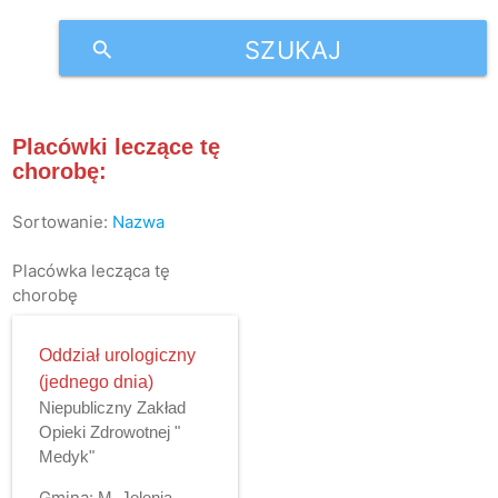
SZUKAJ
search
Placówki leczące tę
chorobę:
Sortowanie:
Nazwa
Placówka lecząca tę
chorobę
Oddział urologiczny
(jednego dnia)
Niepubliczny Zakład
Opieki Zdrowotnej "
Medyk"
Gmina:
M. Jelenia