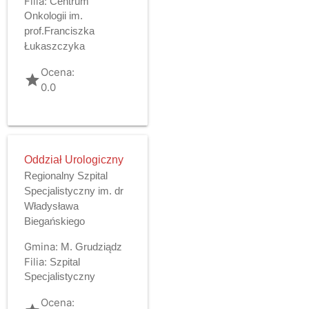
Filia:
Centrum
Onkologii im.
prof.Franciszka
Łukaszczyka
Ocena:
grade
0.0
Oddział Urologiczny
Regionalny Szpital
Specjalistyczny im. dr
Władysława
Biegańskiego
Gmina:
M. Grudziądz
Filia:
Szpital
Specjalistyczny
Ocena: