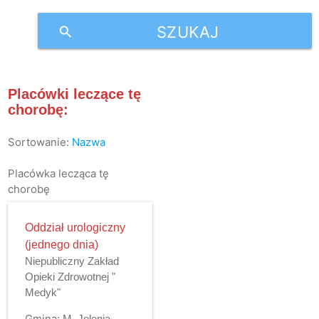
SZUKAJ
search
Placówki leczące tę
chorobę:
Sortowanie:
Nazwa
Placówka lecząca tę
chorobę
Oddział urologiczny
(jednego dnia)
Niepubliczny Zakład
Opieki Zdrowotnej "
Medyk"
Gmina:
M. Jelenia