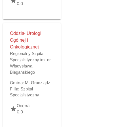
grade
0.0
Oddział Urologii
Ogólnej i
Onkologicznej
Regionalny Szpital
Specjalistyczny im. dr
Władysława
Biegańskiego
Gmina:
M. Grudziądz
Filia:
Szpital
Specjalistyczny
Ocena:
grade
0.0