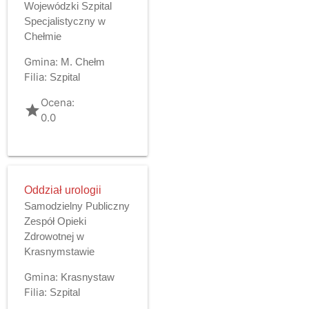
Wojewódzki Szpital
Specjalistyczny w
Chełmie
Gmina:
M. Chełm
Filia:
Szpital
Ocena:
grade
0.0
Oddział urologii
Samodzielny Publiczny
Zespół Opieki
Zdrowotnej w
Krasnymstawie
Gmina:
Krasnystaw
Filia:
Szpital