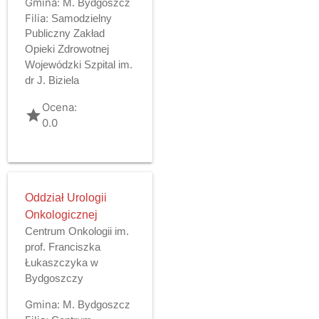
Gmina:
M. Bydgoszcz
Filia:
Samodzielny
Publiczny Zakład
Opieki Zdrowotnej
Wojewódzki Szpital im.
dr J. Biziela
Ocena:
grade
0.0
Oddział Urologii
Onkologicznej
Centrum Onkologii im.
prof. Franciszka
Łukaszczyka w
Bydgoszczy
Gmina:
M. Bydgoszcz