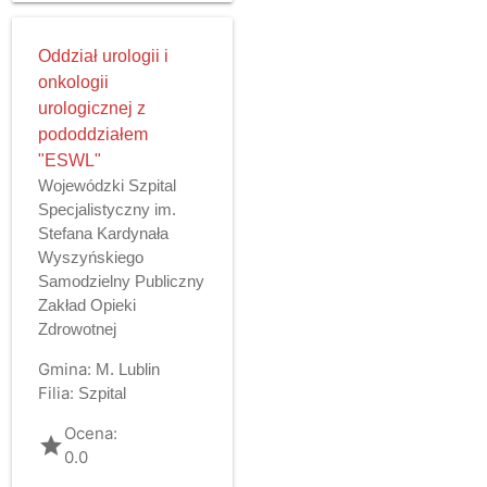
Oddział urologii i
onkologii
urologicznej z
pododdziałem
"ESWL"
Wojewódzki Szpital
Specjalistyczny im.
Stefana Kardynała
Wyszyńskiego
Samodzielny Publiczny
Zakład Opieki
Zdrowotnej
Gmina:
M. Lublin
Filia:
Szpital
Ocena:
grade
0.0