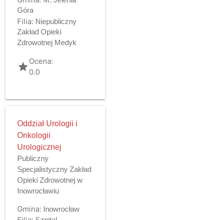
Góra
Filia:
Niepubliczny
Zakład Opieki
Zdrowotnej Medyk
Ocena:
grade
0.0
Oddział Urologii i
Onkologii
Urologicznej
Publiczny
Specjalistyczny Zakład
Opieki Zdrowotnej w
Inowrocławiu
Gmina:
Inowrocław
Filia:
Szpital