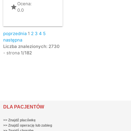
Ocena:
grade
0.0
poprzednia
1
2
3
4
5
następna
Liczba znalezionych: 2730
- strona
1/182
DLA PACJENTÓW
>> Znajdź placówkę
>> Znajdź operację lub zabieg
>> Znajdź chorobę