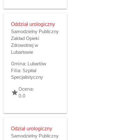
Oddział urologiczny
Samodzielny Publiczny
Zakład Opieki
Zdrowotnej w
Lubartowie
Gmina:
Lubartów
Filia:
Szpital
Specjalistyczny
Ocena:
grade
0.0
Odział urologiczny
Samodzielny Publiczny