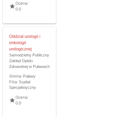
Ocena:
grade
0.0
Oddział urologii i
onkologii
urologicznej
Samodzielny Publiczny
Zakład Opieki
Zdrowotnej w Puławach
Gmina:
Puławy
Filia:
Szpital
Specjalistyczny
Ocena:
grade
0.0