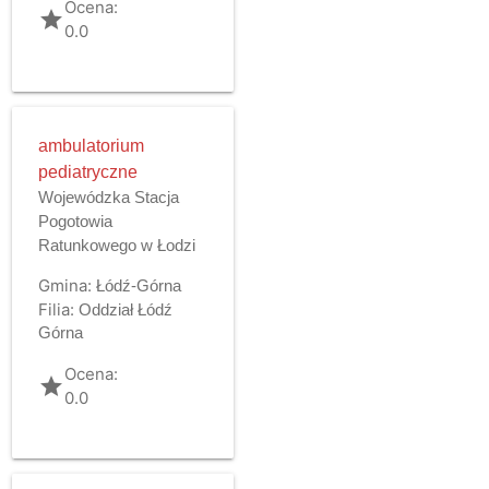
Ocena:
grade
0.0
ambulatorium
pediatryczne
Wojewódzka Stacja
Pogotowia
Ratunkowego w Łodzi
Gmina:
Łódź-Górna
Filia:
Oddział Łódź
Górna
Ocena:
grade
0.0