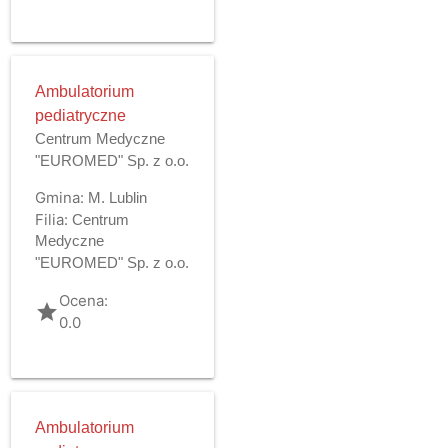
Ambulatorium
pediatryczne
Centrum Medyczne
"EUROMED" Sp. z o.o.
Gmina:
M. Lublin
Filia:
Centrum
Medyczne
"EUROMED" Sp. z o.o.
Ocena:
grade
0.0
Ambulatorium