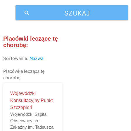
SZUKAJ
search
Placówki leczące tę
chorobę:
Sortowanie:
Nazwa
Placówka lecząca tę
chorobę
Wojewódzki
Konsultacyjny Punkt
Szczepień
Wojewódzki Szpital
Obserwacyjno -
Zakaźny im. Tadeusza