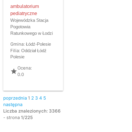
ambulatorium
pediatryczne
Wojewódzka Stacja
Pogotowia
Ratunkowego w Łodzi
Gmina:
Łódź-Polesie
Filia:
Oddział Łódź
Polesie
Ocena:
grade
0.0
poprzednia
1
2
3
4
5
następna
Liczba znalezionych: 3366
- strona
1/225