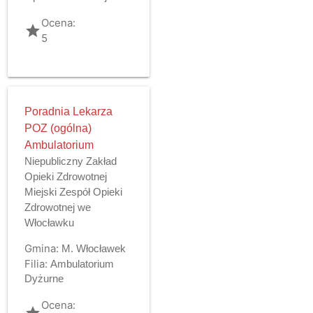
Ocena:
grade
5
Poradnia Lekarza
POZ (ogólna)
Ambulatorium
Niepubliczny Zakład
Opieki Zdrowotnej
Miejski Zespół Opieki
Zdrowotnej we
Włocławku
Gmina:
M. Włocławek
Filia:
Ambulatorium
Dyżurne
Ocena:
grade