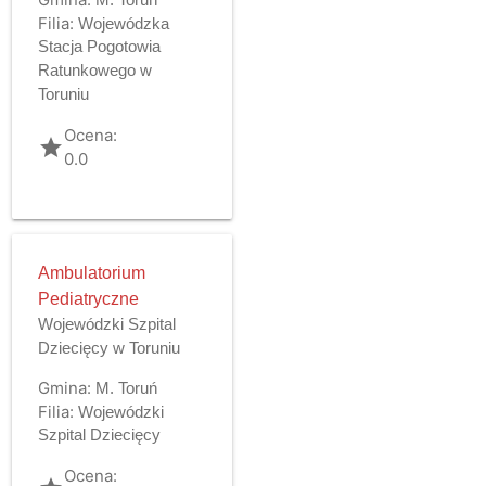
Filia:
Wojewódzka
Stacja Pogotowia
Ratunkowego w
Toruniu
Ocena:
grade
0.0
Ambulatorium
Pediatryczne
Wojewódzki Szpital
Dziecięcy w Toruniu
Gmina:
M. Toruń
Filia:
Wojewódzki
Szpital Dziecięcy
Ocena: