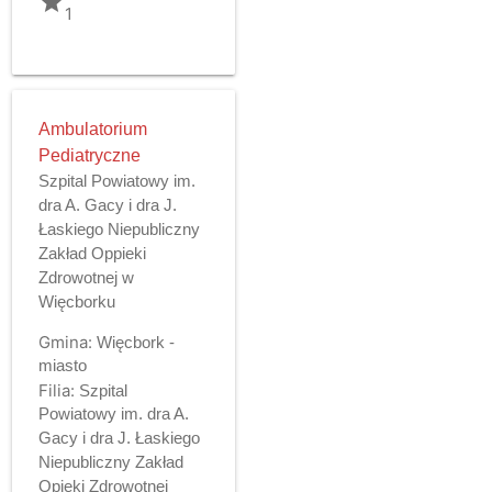
grade
1
Ambulatorium
Pediatryczne
Szpital Powiatowy im.
dra A. Gacy i dra J.
Łaskiego Niepubliczny
Zakład Oppieki
Zdrowotnej w
Więcborku
Gmina:
Więcbork -
miasto
Filia:
Szpital
Powiatowy im. dra A.
Gacy i dra J. Łaskiego
Niepubliczny Zakład
Opieki Zdrowotnej