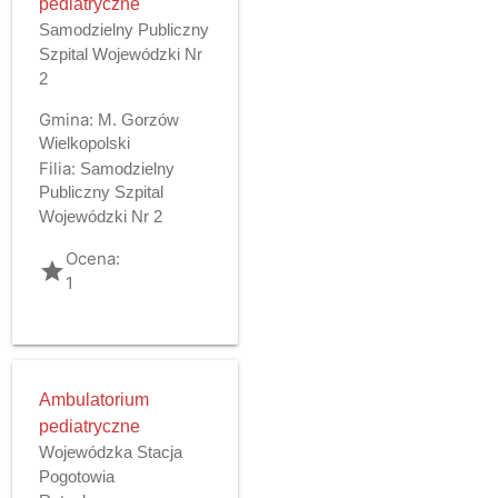
pediatryczne
Samodzielny Publiczny
Szpital Wojewódzki Nr
2
Gmina:
M. Gorzów
Wielkopolski
Filia:
Samodzielny
Publiczny Szpital
Wojewódzki Nr 2
Ocena:
grade
1
Ambulatorium
pediatryczne
Wojewódzka Stacja
Pogotowia