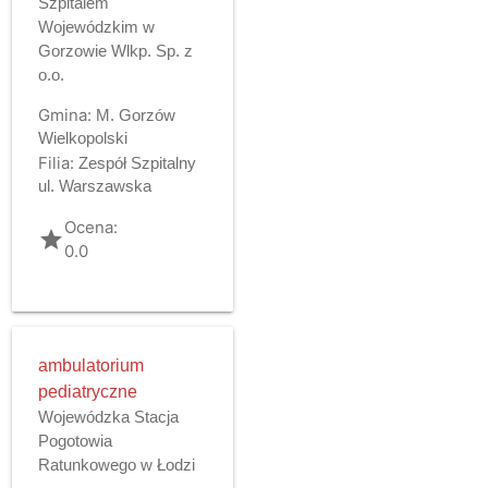
Szpitalem
Wojewódzkim w
Gorzowie Wlkp. Sp. z
o.o.
Gmina:
M. Gorzów
Wielkopolski
Filia:
Zespół Szpitalny
ul. Warszawska
Ocena:
grade
0.0
ambulatorium
pediatryczne
Wojewódzka Stacja
Pogotowia
Ratunkowego w Łodzi