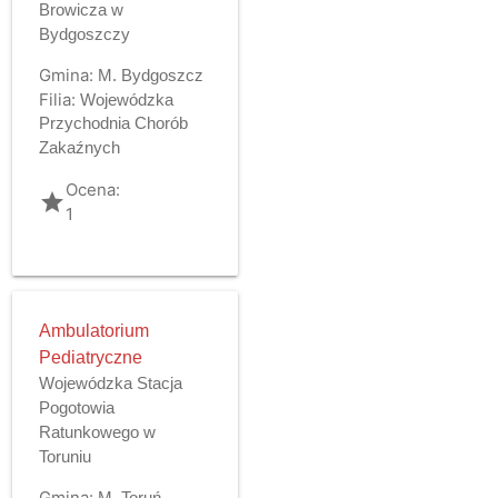
Browicza w
Bydgoszczy
Gmina:
M. Bydgoszcz
Filia:
Wojewódzka
Przychodnia Chorób
Zakaźnych
Ocena:
grade
1
Ambulatorium
Pediatryczne
Wojewódzka Stacja
Pogotowia
Ratunkowego w
Toruniu
Gmina:
M. Toruń