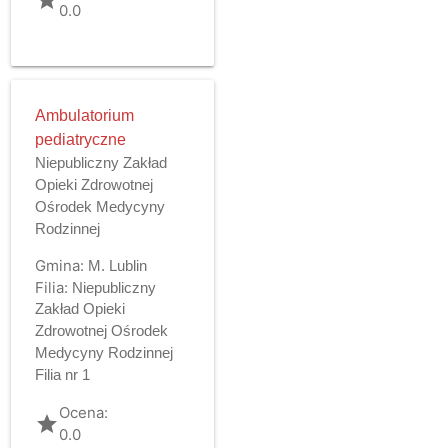
0.0
Ambulatorium
pediatryczne
Niepubliczny Zakład
Opieki Zdrowotnej
Ośrodek Medycyny
Rodzinnej
Gmina:
M. Lublin
Filia:
Niepubliczny
Zakład Opieki
Zdrowotnej Ośrodek
Medycyny Rodzinnej
Filia nr 1
Ocena:
grade
0.0