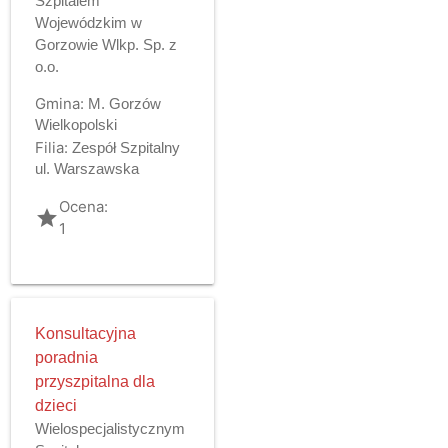
Szpitalem
Wojewódzkim w
Gorzowie Wlkp. Sp. z
o.o.
Gmina:
M. Gorzów
Wielkopolski
Filia:
Zespół Szpitalny
ul. Warszawska
Ocena:
grade
1
Konsultacyjna
poradnia
przyszpitalna dla
dzieci
Wielospecjalistycznym