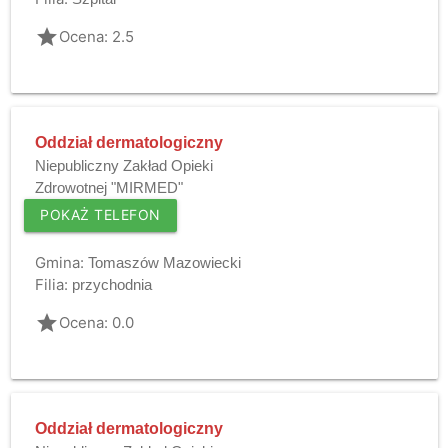
grade
Ocena: 2.5
Oddział dermatologiczny
Niepubliczny Zakład Opieki
Zdrowotnej "MIRMED"
POKAŻ TELEFON
Gmina:
Tomaszów Mazowiecki
Filia:
przychodnia
grade
Ocena: 0.0
Oddział dermatologiczny