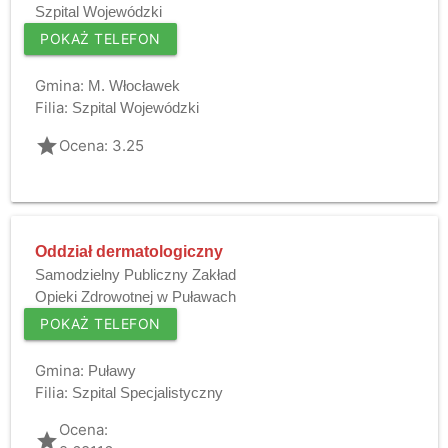
Szpital Wojewódzki
POKAŻ TELEFON
Gmina:
M. Włocławek
Filia:
Szpital Wojewódzki
grade
Ocena: 3.25
Oddział dermatologiczny
Samodzielny Publiczny Zakład
Opieki Zdrowotnej w Puławach
POKAŻ TELEFON
Gmina:
Puławy
Filia:
Szpital Specjalistyczny
Ocena:
grade