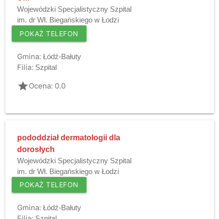
Wojewódzki Specjalistyczny Szpital
im. dr Wł. Biegańskiego w Łodzi
POKAŻ TELEFON
Gmina:
Łódź-Bałuty
Filia:
Szpital
grade
Ocena: 0.0
pododdział dermatologii dla
dorosłych
Wojewódzki Specjalistyczny Szpital
im. dr Wł. Biegańskiego w Łodzi
POKAŻ TELEFON
Gmina:
Łódź-Bałuty
Filia:
Szpital