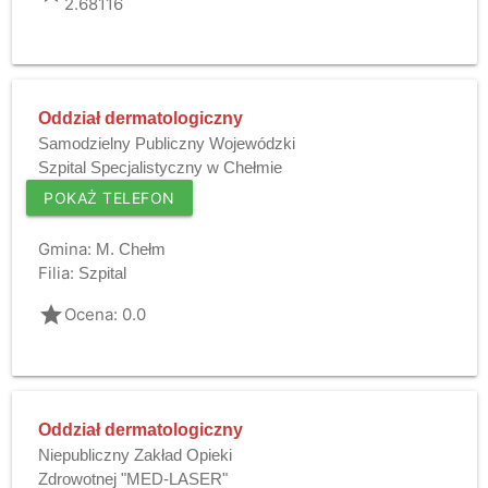
2.68116
Oddział dermatologiczny
Samodzielny Publiczny Wojewódzki
Szpital Specjalistyczny w Chełmie
POKAŻ TELEFON
Gmina:
M. Chełm
Filia:
Szpital
grade
Ocena: 0.0
Oddział dermatologiczny
Niepubliczny Zakład Opieki
Zdrowotnej "MED-LASER"