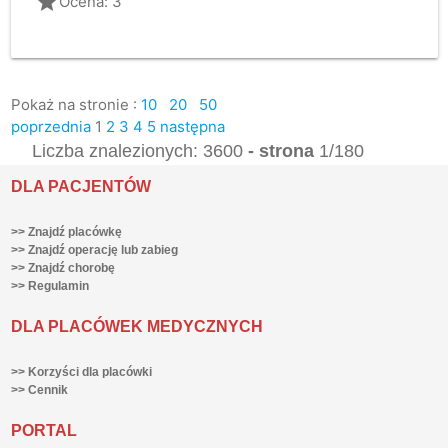
grade
Ocena: 3
Pokaż na stronie :
10
20
50
poprzednia
1
2
3
4
5
następna
Liczba znalezionych: 3600
- strona
1/180
DLA PACJENTÓW
>> Znajdź placówkę
>> Znajdź operację lub zabieg
>> Znajdź chorobę
>> Regulamin
DLA PLACÓWEK MEDYCZNYCH
>> Korzyści dla placówki
>> Cennik
PORTAL