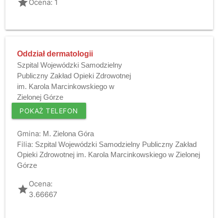
grade
Ocena: 1
Oddział dermatologii
Szpital Wojewódzki Samodzielny
Publiczny Zakład Opieki Zdrowotnej
im. Karola Marcinkowskiego w
Zielonej Górze
POKAŻ TELEFON
Gmina:
M. Zielona Góra
Filia:
Szpital Wojewódzki Samodzielny Publiczny Zakład
Opieki Zdrowotnej im. Karola Marcinkowskiego w Zielonej
Górze
Ocena:
grade
3.66667