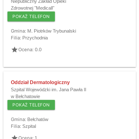
Niepubliczny Zakład Opieki
Zdrowotnej "Medicall"
POKAŻ TELEFON
Gmina:
M. Piotrków Trybunalski
Filia:
Przychodnia
grade
Ocena: 0.0
Oddział Dermatologiczny
Szpital Wojewódzki im. Jana Pawła II
w Bełchatowie
POKAŻ TELEFON
Gmina:
Bełchatów
Filia:
Szpital
grade
Ocena: 1