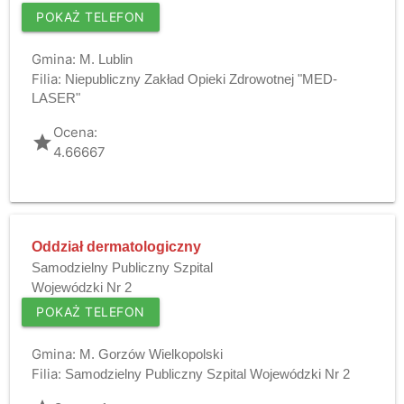
POKAŻ TELEFON
Gmina:
M. Lublin
Filia:
Niepubliczny Zakład Opieki Zdrowotnej "MED-
LASER"
Ocena:
grade
4.66667
Oddział dermatologiczny
Samodzielny Publiczny Szpital
Wojewódzki Nr 2
POKAŻ TELEFON
Gmina:
M. Gorzów Wielkopolski
Filia:
Samodzielny Publiczny Szpital Wojewódzki Nr 2