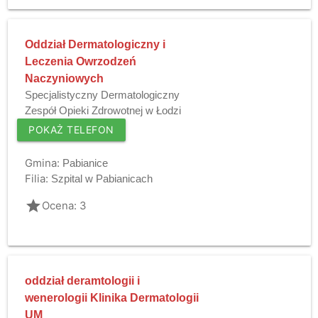
Oddział Dermatologiczny i
Leczenia Owrzodzeń
Naczyniowych
Specjalistyczny Dermatologiczny
Zespół Opieki Zdrowotnej w Łodzi
POKAŻ TELEFON
Gmina:
Pabianice
Filia:
Szpital w Pabianicach
grade
Ocena: 3
oddział deramtologii i
wenerologii Klinika Dermatologii
UM