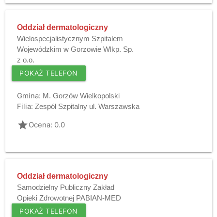
Oddział dermatologiczny
Wielospecjalistycznym Szpitalem
Wojewódzkim w Gorzowie Wlkp. Sp.
z o.o.
POKAŻ TELEFON
Gmina:
M. Gorzów Wielkopolski
Filia:
Zespół Szpitalny ul. Warszawska
grade
Ocena: 0.0
Oddział dermatologiczny
Samodzielny Publiczny Zakład
Opieki Zdrowotnej PABIAN-MED
POKAŻ TELEFON