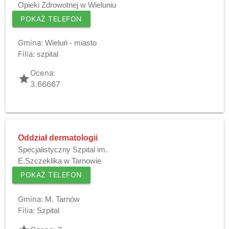
Opieki Zdrowotnej w Wieluniu
POKAŻ TELEFON
Gmina:
Wieluń - miasto
Filia:
szpital
Ocena:
grade
3.66667
Oddział dermatologii
Specjalistyczny Szpital im.
E.Szczeklika w Tarnowie
POKAŻ TELEFON
Gmina:
M. Tarnów
Filia:
Szpital