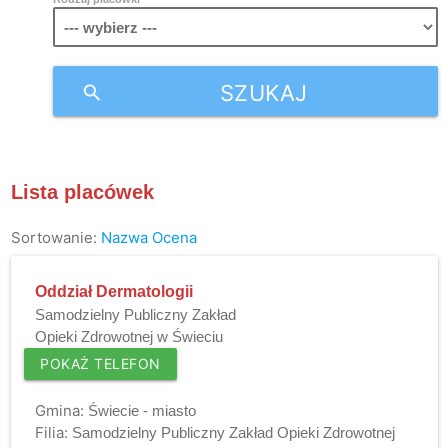
SZUKAJ
search
Lista placówek
Sortowanie:
Nazwa
Ocena
Oddział Dermatologii
Samodzielny Publiczny Zakład
Opieki Zdrowotnej w Świeciu
POKAŻ TELEFON
Gmina:
Świecie - miasto
Filia:
Samodzielny Publiczny Zakład Opieki Zdrowotnej