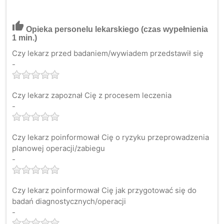
thumb_up
Opieka personelu lekarskiego
(czas wypełnienia
1 min.)
Czy lekarz przed badaniem/wywiadem przedstawił się
-
Czy lekarz zapoznał Cię z procesem leczenia
-
Czy lekarz poinformował Cię o ryzyku przeprowadzenia
planowej operacji/zabiegu
-
Czy lekarz poinformował Cię jak przygotować się do
badań diagnostycznych/operacji
-