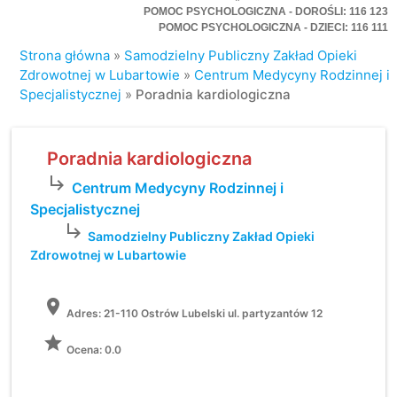
POMOC PSYCHOLOGICZNA - DOROŚLI: 116 123
POMOC PSYCHOLOGICZNA - DZIECI: 116 111
Strona główna
»
Samodzielny Publiczny Zakład Opieki
Zdrowotnej w Lubartowie
»
Centrum Medycyny Rodzinnej i
Specjalistycznej
»
Poradnia kardiologiczna
Poradnia kardiologiczna
subdirectory_arrow_right
Centrum Medycyny Rodzinnej i
Specjalistycznej
subdirectory_arrow_right
Samodzielny Publiczny Zakład Opieki
Zdrowotnej w Lubartowie
location_on
Adres:
21-110 Ostrów Lubelski ul. partyzantów 12
grade
Ocena: 0.0