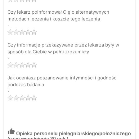
Czy lekarz poinformował Cię o alternatywnych
metodach leczenia i koszcie tego leczenia
-
Czy informacje przekazywane przez lekarza były w
sposób dla Ciebie w pełni zrozumiały
-
Jak oceniasz poszanowanie intymności i godności
podczas badania
-
thumb_up
Opieka personelu pielęgniarskiego/położniczego
(czas wypełnienia 30 sek.)