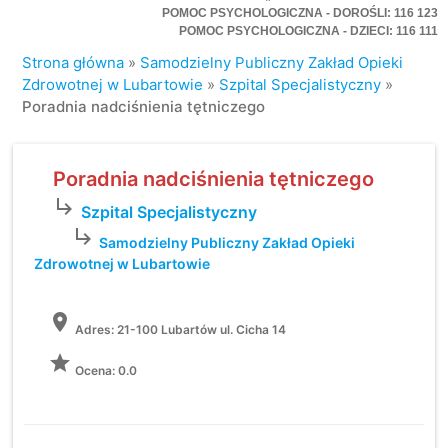
POMOC PSYCHOLOGICZNA - DOROŚLI: 116 123
POMOC PSYCHOLOGICZNA - DZIECI: 116 111
Strona główna
»
Samodzielny Publiczny Zakład Opieki
Zdrowotnej w Lubartowie
»
Szpital Specjalistyczny
»
Poradnia nadciśnienia tętniczego
Poradnia nadciśnienia tętniczego
subdirectory_arrow_right
Szpital Specjalistyczny
subdirectory_arrow_right
Samodzielny Publiczny Zakład Opieki
Zdrowotnej w Lubartowie
location_on
Adres:
21-100 Lubartów ul. Cicha 14
grade
Ocena: 0.0