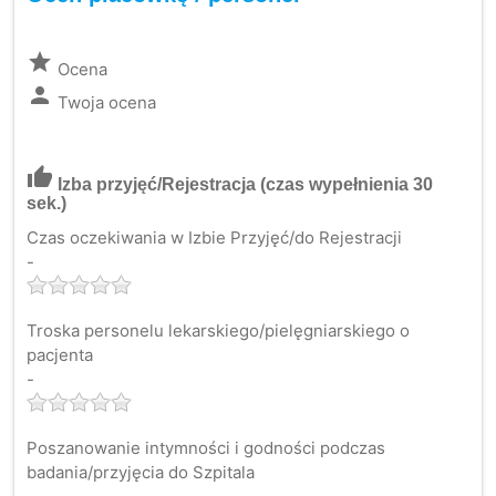
grade
Ocena
person
Twoja ocena
thumb_up
Izba przyjęć/Rejestracja
(czas wypełnienia 30
sek.)
Czas oczekiwania w Izbie Przyjęć/do Rejestracji
-
Troska personelu lekarskiego/pielęgniarskiego o
pacjenta
-
Poszanowanie intymności i godności podczas
badania/przyjęcia do Szpitala