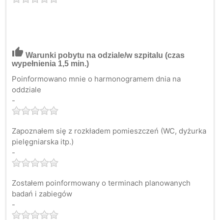
thumb_up
Warunki pobytu na odziale/w szpitalu
(czas
wypełnienia 1,5 min.)
Poinformowano mnie o harmonogramem dnia na
oddziale
-
Zapoznałem się z rozkładem pomieszczeń (WC, dyżurka
pielęgniarska itp.)
-
Zostałem poinformowany o terminach planowanych
badań i zabiegów
-