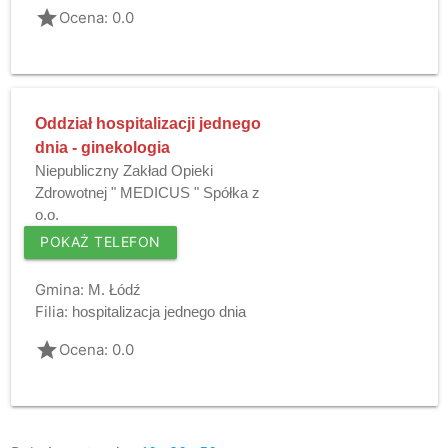
grade
Ocena: 0.0
Oddział hospitalizacji jednego
dnia - ginekologia
Niepubliczny Zakład Opieki
Zdrowotnej " MEDICUS " Spółka z
o.o.
POKAŻ TELEFON
Gmina:
M. Łódź
Filia:
hospitalizacja jednego dnia
grade
Ocena: 0.0