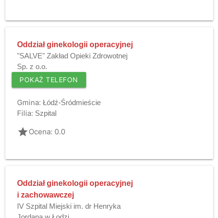
Oddział ginekologii operacyjnej
"SALVE" Zakład Opieki Zdrowotnej
Sp. z o.o.
POKAŻ TELEFON
Gmina:
Łódź-Śródmieście
Filia:
Szpital
grade
Ocena: 0.0
Oddział ginekologii operacyjnej
i zachowawczej
IV Szpital Miejski im. dr Henryka
Jordana w Łodzi