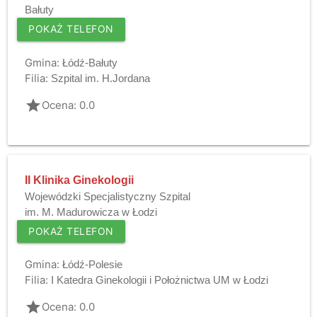
Bałuty
POKAŻ TELEFON
Gmina:
Łódź-Bałuty
Filia:
Szpital im. H.Jordana
grade
Ocena: 0.0
II Klinika Ginekologii
Wojewódzki Specjalistyczny Szpital
im. M. Madurowicza w Łodzi
POKAŻ TELEFON
Gmina:
Łódź-Polesie
Filia:
I Katedra Ginekologii i Położnictwa UM w Łodzi
grade
Ocena: 0.0