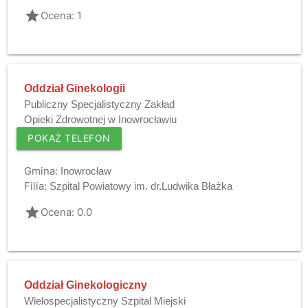
grade
Ocena: 1
Oddział Ginekologii
Publiczny Specjalistyczny Zakład
Opieki Zdrowotnej w Inowrocławiu
POKAŻ TELEFON
Gmina:
Inowrocław
Filia:
Szpital Powiatowy im. dr.Ludwika Błażka
grade
Ocena: 0.0
Oddział Ginekologiczny
Wielospecjalistyczny Szpital Miejski