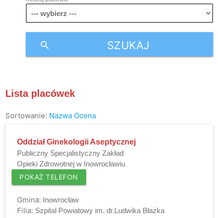
SZUKAJ
search
Lista placówek
Sortowanie:
Nazwa
Ocena
Oddział Ginekologii Aseptycznej
Publiczny Specjalistyczny Zakład
Opieki Zdrowotnej w Inowrocławiu
POKAŻ TELEFON
Gmina:
Inowrocław
Filia:
Szpital Powiatowy im. dr.Ludwika Błażka