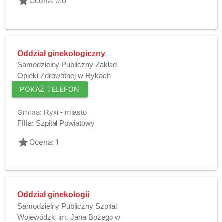
grade
Ocena: 0.0
Oddział ginekologiczny
Samodzielny Publiczny Zakład
Opieki Zdrowotnej w Rykach
POKAŻ TELEFON
Gmina:
Ryki - miasto
Filia:
Szpital Powiatowy
grade
Ocena: 1
Oddział ginekologii
Samodzielny Publiczny Szpital
Wojewódzki im. Jana Bożego w