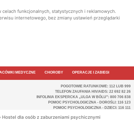
 celach funkcjonalnych, statystycznych i reklamowych.
serwisu internetowego, bez zmiany ustawień przeglądarki
ACÓWKI MEDYCZNE
CHOROBY
OPERACJE I ZABIEGI
POGOTOWIE RATUNKOWE: 112 LUB 999
TELEFON ZAUFANIA HIV/AIDS: 22 692 82 26
INFOLINIA EKSPERCKA „ULGA W BÓLU”: 800 706 838
POMOC PSYCHOLOGICZNA - DOROŚLI: 116 123
POMOC PSYCHOLOGICZNA - DZIECI: 116 111
»
Hostel dla osób z zaburzeniami psychicznymi