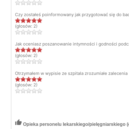
Czy zostałeś poinformowany jak przygotować się do bad
(głosów: 2)
Jak oceniasz poszanowanie intymności i godności podc
(głosów: 2)
Otrzymałem w wypisie ze szpitala zrozumiałe zaleceni
(głosów: 2)
thumb_up
Opieka personelu lekarskiego/pielęgniarskiego
(