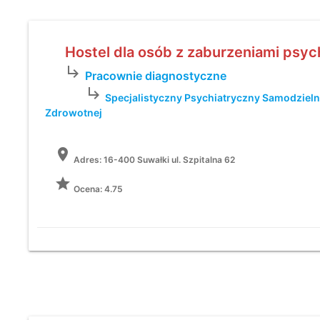
Hostel dla osób z zaburzeniami psy
subdirectory_arrow_right
Pracownie diagnostyczne
subdirectory_arrow_right
Specjalistyczny Psychiatryczny Samodzieln
Zdrowotnej
location_on
Adres:
16-400 Suwałki ul. Szpitalna 62
grade
Ocena: 4.75