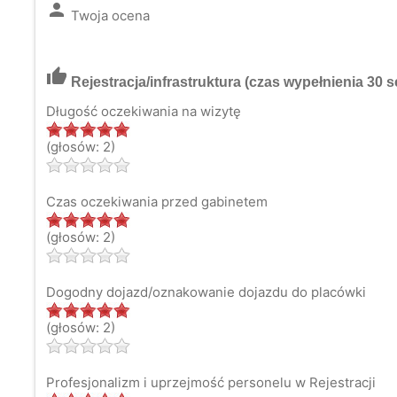
person
Twoja ocena
thumb_up
Rejestracja/infrastruktura
(czas wypełnienia 30 s
Długość oczekiwania na wizytę
(głosów: 2)
Czas oczekiwania przed gabinetem
(głosów: 2)
Dogodny dojazd/oznakowanie dojazdu do placówki
(głosów: 2)
Profesjonalizm i uprzejmość personelu w Rejestracji