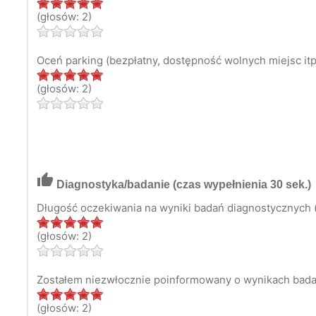
(głosów: 2)
Oceń parking (bezpłatny, dostępność wolnych miejsc itp
(głosów: 2)
thumb_up
Diagnostyka/badanie
(czas wypełnienia 30 sek.)
Długość oczekiwania na wyniki badań diagnostycznych (
(głosów: 2)
Zostałem niezwłocznie poinformowany o wynikach bada
(głosów: 2)