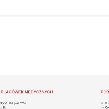
 PLACÓWEK MEDYCZNYCH
POR
rzyści dla placówki
>> O i
nnik
>> Ko