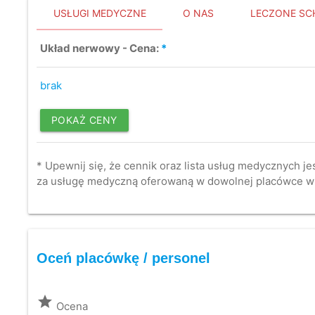
USŁUGI MEDYCZNE
O NAS
LECZONE SC
Układ nerwowy - Cena:
*
brak
POKAŻ CENY
* Upewnij się, że cennik oraz lista usług medycznych je
za usługę medyczną oferowaną w dowolnej placówce w
Oceń placówkę / personel
grade
Ocena