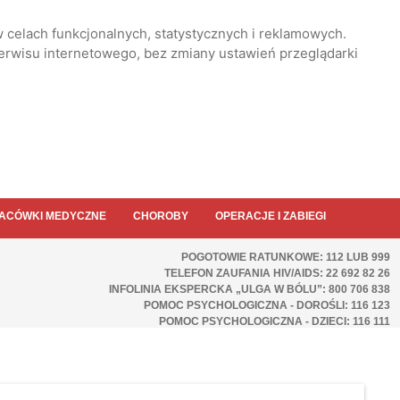
 celach funkcjonalnych, statystycznych i reklamowych.
serwisu internetowego, bez zmiany ustawień przeglądarki
ACÓWKI MEDYCZNE
CHOROBY
OPERACJE I ZABIEGI
POGOTOWIE RATUNKOWE: 112 LUB 999
TELEFON ZAUFANIA HIV/AIDS: 22 692 82 26
INFOLINIA EKSPERCKA „ULGA W BÓLU”: 800 706 838
POMOC PSYCHOLOGICZNA - DOROŚLI: 116 123
POMOC PSYCHOLOGICZNA - DZIECI: 116 111