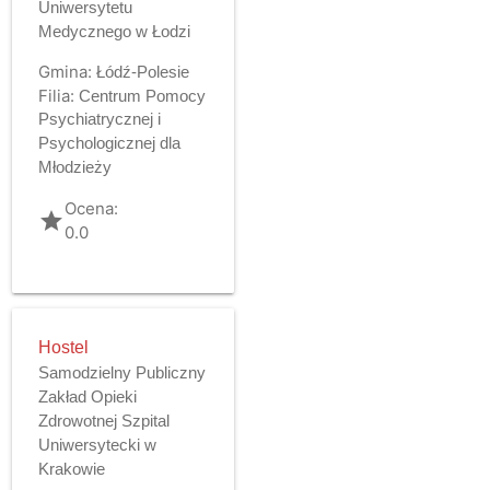
Uniwersytetu
Medycznego w Łodzi
Gmina:
Łódź-Polesie
Filia:
Centrum Pomocy
Psychiatrycznej i
Psychologicznej dla
Młodzieży
Ocena:
grade
0.0
Hostel
Samodzielny Publiczny
Zakład Opieki
Zdrowotnej Szpital
Uniwersytecki w
Krakowie