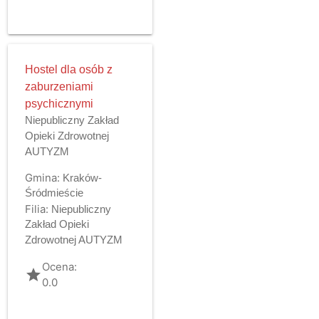
Hostel dla osób z
zaburzeniami
psychicznymi
Niepubliczny Zakład
Opieki Zdrowotnej
AUTYZM
Gmina:
Kraków-
Śródmieście
Filia:
Niepubliczny
Zakład Opieki
Zdrowotnej AUTYZM
Ocena:
grade
0.0