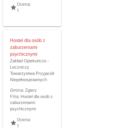
Ocena:
grade
1
Hostel dla osób z
zaburzeniami
psychicznymi
Zakład Opiekuńczo -
Leczniczy
Towarzystwa Przyjaciół
Niepełnosprawnych
Gmina:
Zgierz
Filia:
Hostel dla osób z
zaburzeniami
psychicznymi
Ocena:
grade
1