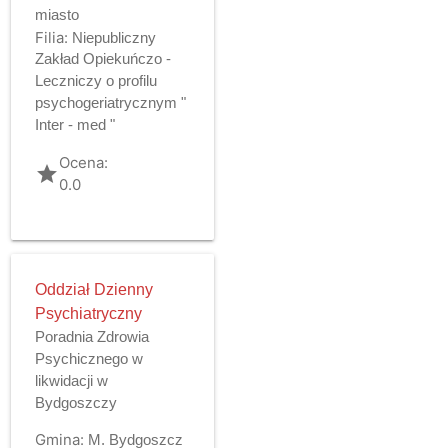
miasto
Filia:
Niepubliczny
Zakład Opiekuńczo -
Leczniczy o profilu
psychogeriatrycznym "
Inter - med "
Ocena:
grade
0.0
Oddział Dzienny
Psychiatryczny
Poradnia Zdrowia
Psychicznego w
likwidacji w
Bydgoszczy
Gmina:
M. Bydgoszcz