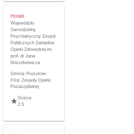
Hostel
Wojewódzki
Samodzielny
Psychiatryczny Zespół
Publicznych Zakładów
Opieki Zdrowotnej im.
prof. dr Jana
Mazurkiewicza
Gmina:
Pruszków
Filia:
Zespoły Opieki
Pozaszpitalnej
Ocena:
grade
2.5