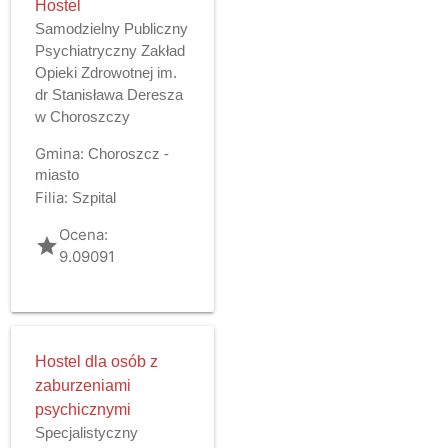
Hostel
Samodzielny Publiczny
Psychiatryczny Zakład
Opieki Zdrowotnej im.
dr Stanisława Deresza
w Choroszczy
Gmina:
Choroszcz -
miasto
Filia:
Szpital
Ocena:
grade
9.09091
Hostel dla osób z
zaburzeniami
psychicznymi
Specjalistyczny