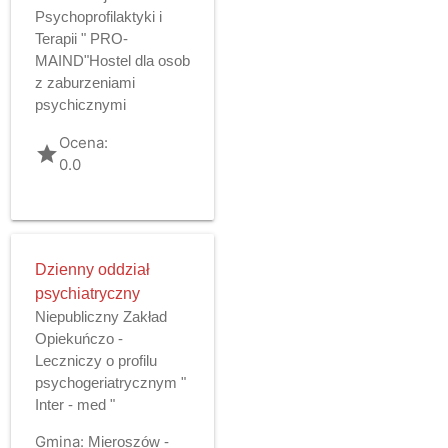
Psychoprofilaktyki i
Terapii " PRO-
MAIND"Hostel dla osob
z zaburzeniami
psychicznymi
Ocena:
grade
0.0
Dzienny oddział
psychiatryczny
Niepubliczny Zakład
Opiekuńczo -
Leczniczy o profilu
psychogeriatrycznym "
Inter - med "
Gmina:
Mieroszów -