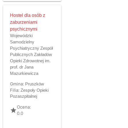
Hostel dla osób z
zaburzeniami
psychicznymi
Wojewódzki
Samodzielny
Psychiatryczny Zespół
Publicznych Zakładów
Opieki Zdrowotnej im.
prof. dr Jana
Mazurkiewicza
Gmina:
Pruszków
Filia:
Zespoły Opieki
Pozaszpitalnej
Ocena:
grade
0.0