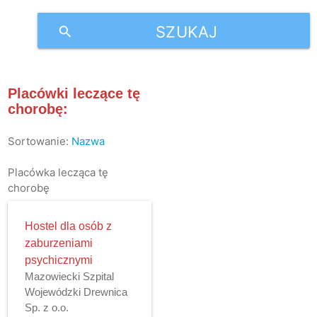
SZUKAJ
search
Placówki leczące tę
chorobę:
Sortowanie:
Nazwa
Placówka lecząca tę
chorobę
Hostel dla osób z
zaburzeniami
psychicznymi
Mazowiecki Szpital
Wojewódzki Drewnica
Sp. z o.o.