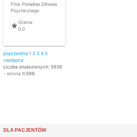
Filia:
Poradnia Zdrowia
Psychicznego
Ocena:
grade
0.0
poprzednia
1
2
3
4
5
następna
Liczba znalezionych: 5926
- strona
1/396
DLA PACJENTÓW