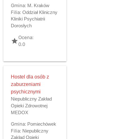
Gmina:
M. Kraków
Filia:
Oddział Kliniczny
Kliniki Psychiatrii
Dorosłych
Ocena:
grade
0.0
Hostel dla osób z
zaburzeniami
psychicznymi
Niepubliczny Zakład
Opieki Zdrowotnej
MEDOX
Gmina:
Pomiechówek
Filia:
Niepubliczny
Zakład Opieki