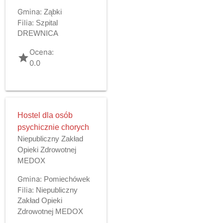
Gmina:
Ząbki
Filia:
Szpital
DREWNICA
Ocena:
grade
0.0
Hostel dla osób
psychicznie chorych
Niepubliczny Zakład
Opieki Zdrowotnej
MEDOX
Gmina:
Pomiechówek
Filia:
Niepubliczny
Zakład Opieki
Zdrowotnej MEDOX