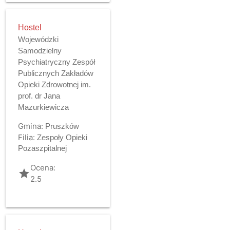
Hostel
Wojewódzki
Samodzielny
Psychiatryczny Zespół
Publicznych Zakładów
Opieki Zdrowotnej im.
prof. dr Jana
Mazurkiewicza
Gmina:
Pruszków
Filia:
Zespoły Opieki
Pozaszpitalnej
Ocena:
grade
2.5