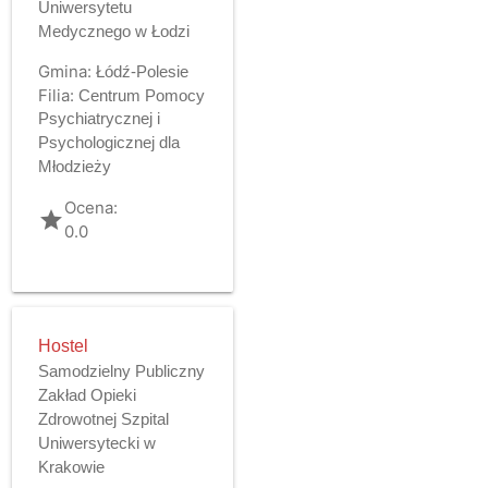
Uniwersytetu
Medycznego w Łodzi
Gmina:
Łódź-Polesie
Filia:
Centrum Pomocy
Psychiatrycznej i
Psychologicznej dla
Młodzieży
Ocena:
grade
0.0
Hostel
Samodzielny Publiczny
Zakład Opieki
Zdrowotnej Szpital
Uniwersytecki w
Krakowie