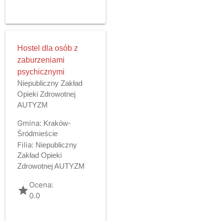
Hostel dla osób z
zaburzeniami
psychicznymi
Niepubliczny Zakład
Opieki Zdrowotnej
AUTYZM
Gmina:
Kraków-
Śródmieście
Filia:
Niepubliczny
Zakład Opieki
Zdrowotnej AUTYZM
Ocena:
grade
0.0