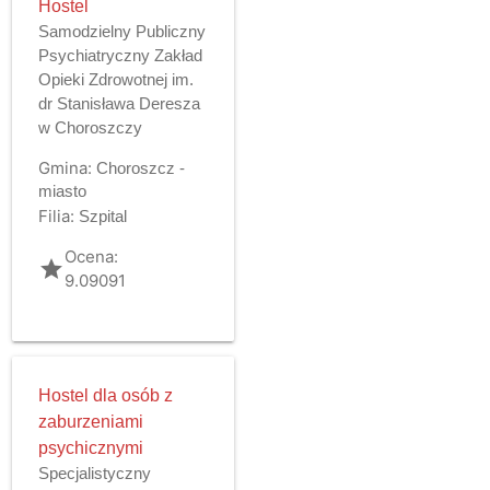
Hostel
Samodzielny Publiczny
Psychiatryczny Zakład
Opieki Zdrowotnej im.
dr Stanisława Deresza
w Choroszczy
Gmina:
Choroszcz -
miasto
Filia:
Szpital
Ocena:
grade
9.09091
Hostel dla osób z
zaburzeniami
psychicznymi
Specjalistyczny