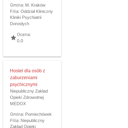
Gmina:
M. Kraków
Filia:
Oddział Kliniczny
Kliniki Psychiatrii
Dorosłych
Ocena:
grade
0.0
Hostel dla osób z
zaburzeniami
psychicznymi
Niepubliczny Zakład
Opieki Zdrowotnej
MEDOX
Gmina:
Pomiechówek
Filia:
Niepubliczny
Zakład Opieki