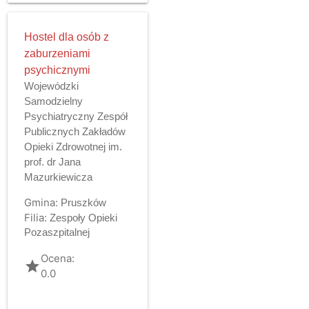
Hostel dla osób z
zaburzeniami
psychicznymi
Wojewódzki
Samodzielny
Psychiatryczny Zespół
Publicznych Zakładów
Opieki Zdrowotnej im.
prof. dr Jana
Mazurkiewicza
Gmina:
Pruszków
Filia:
Zespoły Opieki
Pozaszpitalnej
Ocena:
grade
0.0