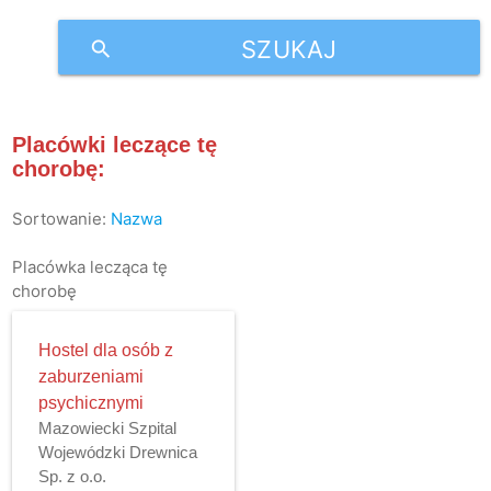
SZUKAJ
search
Placówki leczące tę
chorobę:
Sortowanie:
Nazwa
Placówka lecząca tę
chorobę
Hostel dla osób z
zaburzeniami
psychicznymi
Mazowiecki Szpital
Wojewódzki Drewnica
Sp. z o.o.