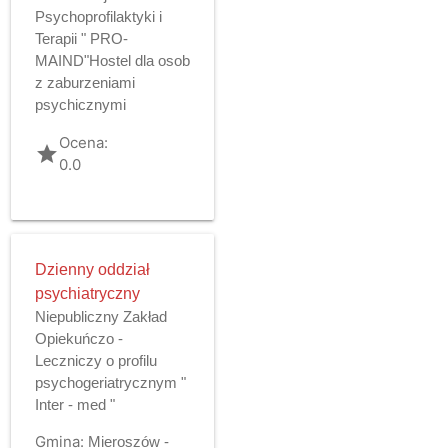
Psychoprofilaktyki i
Terapii " PRO-
MAIND"Hostel dla osob
z zaburzeniami
psychicznymi
Ocena:
grade
0.0
Dzienny oddział
psychiatryczny
Niepubliczny Zakład
Opiekuńczo -
Leczniczy o profilu
psychogeriatrycznym "
Inter - med "
Gmina:
Mieroszów -