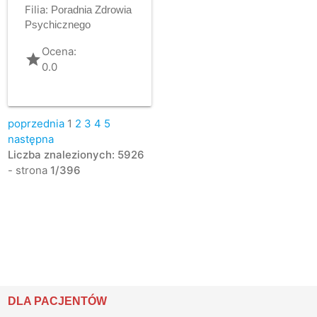
Filia:
Poradnia Zdrowia
Psychicznego
Ocena:
grade
0.0
poprzednia
1
2
3
4
5
następna
Liczba znalezionych: 5926
- strona
1/396
DLA PACJENTÓW