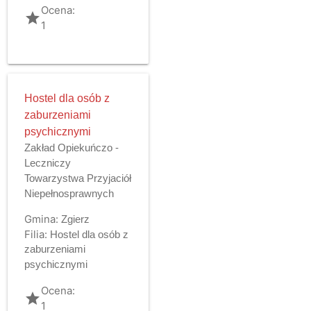
Ocena:
grade
1
Hostel dla osób z
zaburzeniami
psychicznymi
Zakład Opiekuńczo -
Leczniczy
Towarzystwa Przyjaciół
Niepełnosprawnych
Gmina:
Zgierz
Filia:
Hostel dla osób z
zaburzeniami
psychicznymi
Ocena:
grade
1