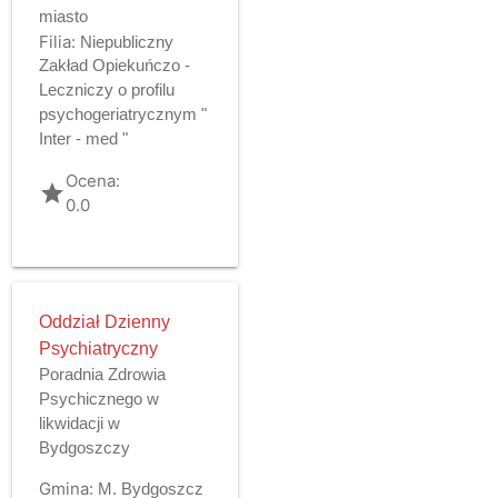
miasto
Filia:
Niepubliczny
Zakład Opiekuńczo -
Leczniczy o profilu
psychogeriatrycznym "
Inter - med "
Ocena:
grade
0.0
Oddział Dzienny
Psychiatryczny
Poradnia Zdrowia
Psychicznego w
likwidacji w
Bydgoszczy
Gmina:
M. Bydgoszcz