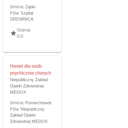
Gmina:
Ząbki
Filia:
Szpital
DREWNICA
Ocena:
grade
0.0
Hostel dla osób
psychicznie chorych
Niepubliczny Zakład
Opieki Zdrowotnej
MEDOX
Gmina:
Pomiechówek
Filia:
Niepubliczny
Zakład Opieki
Zdrowotnej MEDOX