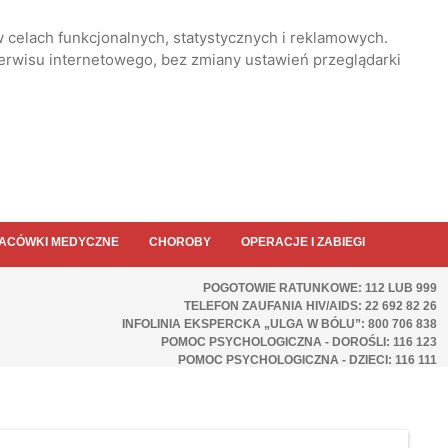
 celach funkcjonalnych, statystycznych i reklamowych.
serwisu internetowego, bez zmiany ustawień przeglądarki
ACÓWKI MEDYCZNE
CHOROBY
OPERACJE I ZABIEGI
POGOTOWIE RATUNKOWE: 112 LUB 999
TELEFON ZAUFANIA HIV/AIDS: 22 692 82 26
INFOLINIA EKSPERCKA „ULGA W BÓLU”: 800 706 838
POMOC PSYCHOLOGICZNA - DOROŚLI: 116 123
POMOC PSYCHOLOGICZNA - DZIECI: 116 111