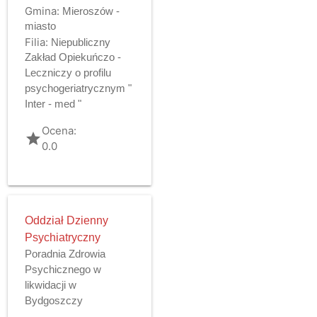
Gmina:
Mieroszów -
miasto
Filia:
Niepubliczny
Zakład Opiekuńczo -
Leczniczy o profilu
psychogeriatrycznym "
Inter - med "
Ocena:
grade
0.0
Oddział Dzienny
Psychiatryczny
Poradnia Zdrowia
Psychicznego w
likwidacji w
Bydgoszczy