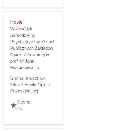
Hostel
Wojewódzki
Samodzielny
Psychiatryczny Zespół
Publicznych Zakładów
Opieki Zdrowotnej im.
prof. dr Jana
Mazurkiewicza
Gmina:
Pruszków
Filia:
Zespoły Opieki
Pozaszpitalnej
Ocena:
grade
2.5