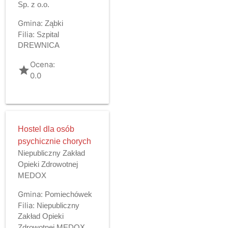
Sp. z o.o.
Gmina:
Ząbki
Filia:
Szpital
DREWNICA
Ocena:
grade
0.0
Hostel dla osób
psychicznie chorych
Niepubliczny Zakład
Opieki Zdrowotnej
MEDOX
Gmina:
Pomiechówek
Filia:
Niepubliczny
Zakład Opieki
Zdrowotnej MEDOX