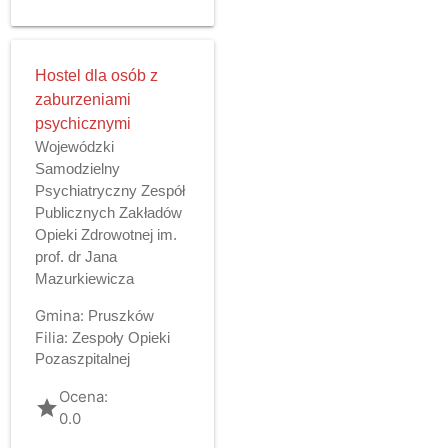
Hostel dla osób z
zaburzeniami
psychicznymi
Wojewódzki
Samodzielny
Psychiatryczny Zespół
Publicznych Zakładów
Opieki Zdrowotnej im.
prof. dr Jana
Mazurkiewicza
Gmina:
Pruszków
Filia:
Zespoły Opieki
Pozaszpitalnej
Ocena:
grade
0.0