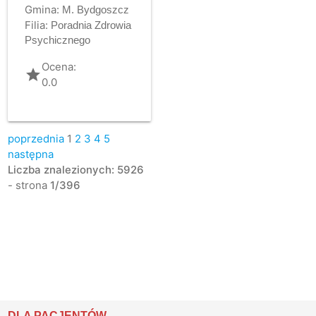
Gmina:
M. Bydgoszcz
Filia:
Poradnia Zdrowia
Psychicznego
Ocena:
grade
0.0
poprzednia
1
2
3
4
5
następna
Liczba znalezionych: 5926
- strona
1/396
DLA PACJENTÓW