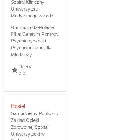
Szpital Kliniczny
Uniwersytetu
Medycznego w Łodzi
Gmina:
Łódź-Polesie
Filia:
Centrum Pomocy
Psychiatrycznej i
Psychologicznej dla
Młodzieży
Ocena:
grade
0.0
Hostel
Samodzielny Publiczny
Zakład Opieki
Zdrowotnej Szpital
Uniwersytecki w