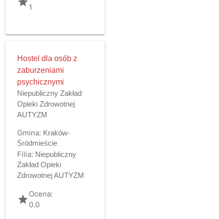
grade
1
Hostel dla osób z
zaburzeniami
psychicznymi
Niepubliczny Zakład
Opieki Zdrowotnej
AUTYZM
Gmina:
Kraków-
Śródmieście
Filia:
Niepubliczny
Zakład Opieki
Zdrowotnej AUTYZM
Ocena:
grade
0.0