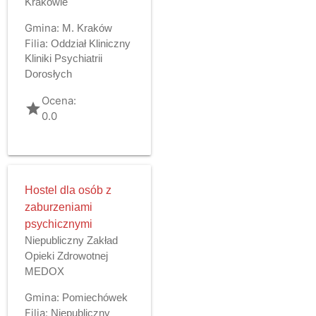
Krakowie
Gmina:
M. Kraków
Filia:
Oddział Kliniczny
Kliniki Psychiatrii
Dorosłych
Ocena:
grade
0.0
Hostel dla osób z
zaburzeniami
psychicznymi
Niepubliczny Zakład
Opieki Zdrowotnej
MEDOX
Gmina:
Pomiechówek
Filia:
Niepubliczny