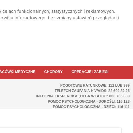
 celach funkcjonalnych, statystycznych i reklamowych.
serwisu internetowego, bez zmiany ustawień przeglądarki
ACÓWKI MEDYCZNE
CHOROBY
OPERACJE I ZABIEGI
POGOTOWIE RATUNKOWE: 112 LUB 999
TELEFON ZAUFANIA HIV/AIDS: 22 692 82 26
INFOLINIA EKSPERCKA „ULGA W BÓLU”: 800 706 838
POMOC PSYCHOLOGICZNA - DOROŚLI: 116 123
POMOC PSYCHOLOGICZNA - DZIECI: 116 111