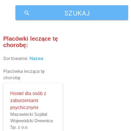
SZUKAJ
search
Placówki leczące tę
chorobę:
Sortowanie:
Nazwa
Placówka lecząca tę
chorobę
Hostel dla osób z
zaburzeniami
psychicznymi
Mazowiecki Szpital
Wojewódzki Drewnica
Sp. z o.o.