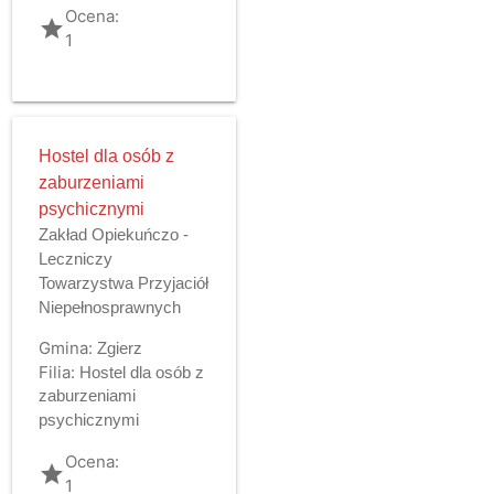
Ocena:
grade
1
Hostel dla osób z
zaburzeniami
psychicznymi
Zakład Opiekuńczo -
Leczniczy
Towarzystwa Przyjaciół
Niepełnosprawnych
Gmina:
Zgierz
Filia:
Hostel dla osób z
zaburzeniami
psychicznymi
Ocena:
grade
1