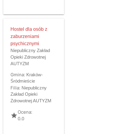
Hostel dla osób z
zaburzeniami
psychicznymi
Niepubliczny Zakład
Opieki Zdrowotnej
AUTYZM
Gmina:
Kraków-
Śródmieście
Filia:
Niepubliczny
Zakład Opieki
Zdrowotnej AUTYZM
Ocena:
grade
0.0