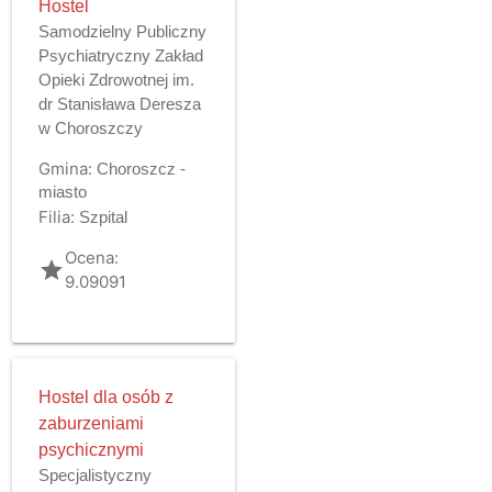
Hostel
Samodzielny Publiczny
Psychiatryczny Zakład
Opieki Zdrowotnej im.
dr Stanisława Deresza
w Choroszczy
Gmina:
Choroszcz -
miasto
Filia:
Szpital
Ocena:
grade
9.09091
Hostel dla osób z
zaburzeniami
psychicznymi
Specjalistyczny