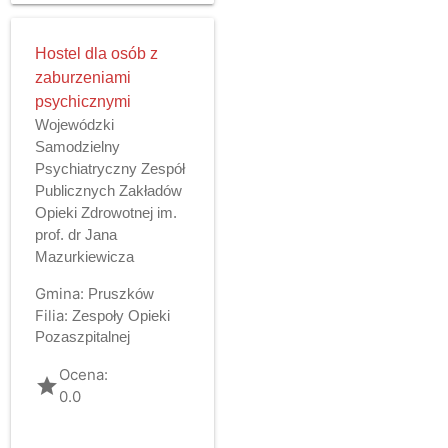
Hostel dla osób z
zaburzeniami
psychicznymi
Wojewódzki
Samodzielny
Psychiatryczny Zespół
Publicznych Zakładów
Opieki Zdrowotnej im.
prof. dr Jana
Mazurkiewicza
Gmina:
Pruszków
Filia:
Zespoły Opieki
Pozaszpitalnej
Ocena:
grade
0.0