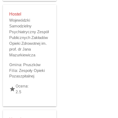
Hostel
Wojewódzki
Samodzielny
Psychiatryczny Zespół
Publicznych Zakładów
Opieki Zdrowotnej im.
prof. dr Jana
Mazurkiewicza
Gmina:
Pruszków
Filia:
Zespoły Opieki
Pozaszpitalnej
Ocena:
grade
2.5