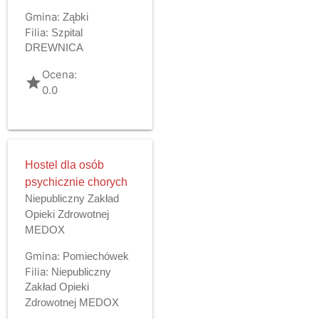
Gmina:
Ząbki
Filia:
Szpital
DREWNICA
Ocena:
grade
0.0
Hostel dla osób
psychicznie chorych
Niepubliczny Zakład
Opieki Zdrowotnej
MEDOX
Gmina:
Pomiechówek
Filia:
Niepubliczny
Zakład Opieki
Zdrowotnej MEDOX