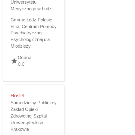
Uniwersytetu
Medycznego w Łodzi
Gmina:
Łódź-Polesie
Filia:
Centrum Pomocy
Psychiatrycznej i
Psychologicznej dla
Młodzieży
Ocena:
grade
0.0
Hostel
Samodzielny Publiczny
Zakład Opieki
Zdrowotnej Szpital
Uniwersytecki w
Krakowie