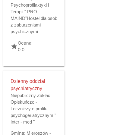
Psychoprofilaktyki i
Terapii " PRO-
MAIND"Hostel dla osob
z zaburzeniami
psychicznymi
Ocena:
grade
0.0
Dzienny oddział
psychiatryczny
Niepubliczny Zakład
Opiekuńczo -
Leczniczy o profilu
psychogeriatrycznym "
Inter - med "
Gmina:
Mieroszów -