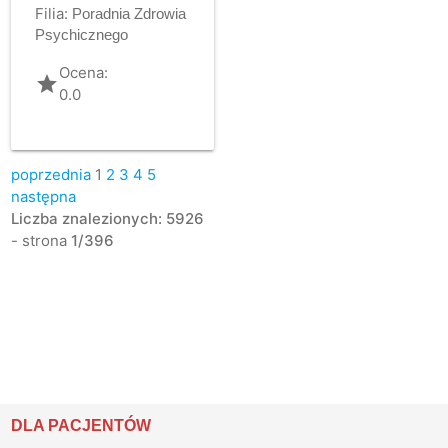
Filia:
Poradnia Zdrowia
Psychicznego
Ocena:
grade
0.0
poprzednia
1
2
3
4
5
następna
Liczba znalezionych: 5926
- strona
1/396
DLA PACJENTÓW