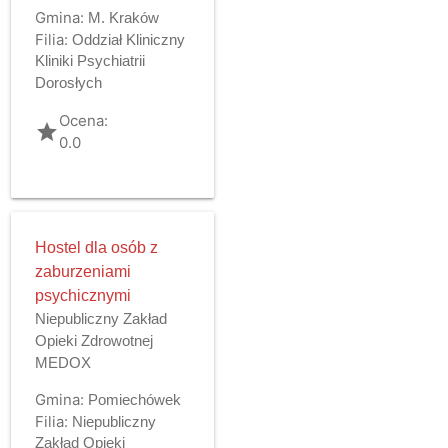
Gmina:
M. Kraków
Filia:
Oddział Kliniczny
Kliniki Psychiatrii
Dorosłych
Ocena:
grade
0.0
Hostel dla osób z
zaburzeniami
psychicznymi
Niepubliczny Zakład
Opieki Zdrowotnej
MEDOX
Gmina:
Pomiechówek
Filia:
Niepubliczny
Zakład Opieki