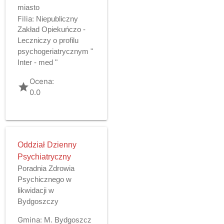
miasto
Filia:
Niepubliczny
Zakład Opiekuńczo -
Leczniczy o profilu
psychogeriatrycznym "
Inter - med "
Ocena:
grade
0.0
Oddział Dzienny
Psychiatryczny
Poradnia Zdrowia
Psychicznego w
likwidacji w
Bydgoszczy
Gmina:
M. Bydgoszcz