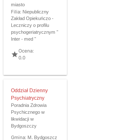
miasto
Filia:
Niepubliczny
Zakład Opiekuńczo -
Leczniczy o profilu
psychogeriatrycznym "
Inter - med "
Ocena:
grade
0.0
Oddział Dzienny
Psychiatryczny
Poradnia Zdrowia
Psychicznego w
likwidacji w
Bydgoszczy
Gmina:
M. Bydgoszcz