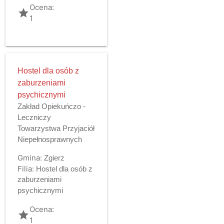
Ocena:
grade
1
Hostel dla osób z
zaburzeniami
psychicznymi
Zakład Opiekuńczo -
Leczniczy
Towarzystwa Przyjaciół
Niepełnosprawnych
Gmina:
Zgierz
Filia:
Hostel dla osób z
zaburzeniami
psychicznymi
Ocena:
grade
1