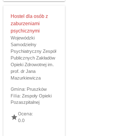
Hostel dla osób z
zaburzeniami
psychicznymi
Wojewódzki
Samodzielny
Psychiatryczny Zespół
Publicznych Zakładów
Opieki Zdrowotnej im.
prof. dr Jana
Mazurkiewicza
Gmina:
Pruszków
Filia:
Zespoły Opieki
Pozaszpitalnej
Ocena:
grade
0.0