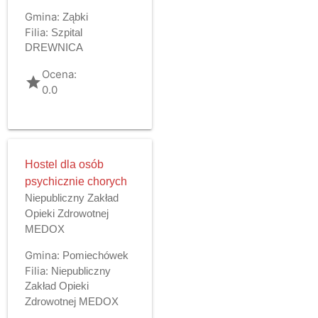
Gmina:
Ząbki
Filia:
Szpital
DREWNICA
Ocena:
grade
0.0
Hostel dla osób
psychicznie chorych
Niepubliczny Zakład
Opieki Zdrowotnej
MEDOX
Gmina:
Pomiechówek
Filia:
Niepubliczny
Zakład Opieki
Zdrowotnej MEDOX