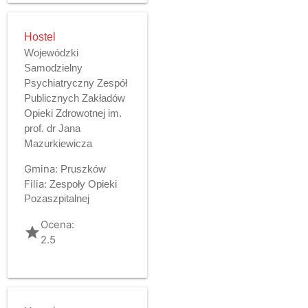
Hostel
Wojewódzki
Samodzielny
Psychiatryczny Zespół
Publicznych Zakładów
Opieki Zdrowotnej im.
prof. dr Jana
Mazurkiewicza
Gmina:
Pruszków
Filia:
Zespoły Opieki
Pozaszpitalnej
Ocena:
grade
2.5