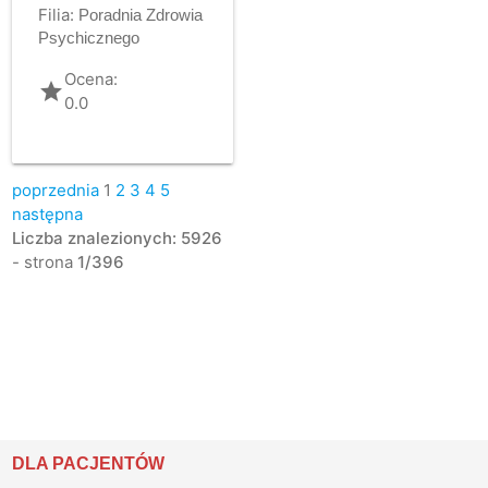
Filia:
Poradnia Zdrowia
Psychicznego
Ocena:
grade
0.0
poprzednia
1
2
3
4
5
następna
Liczba znalezionych: 5926
- strona
1/396
DLA PACJENTÓW