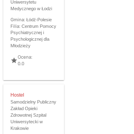
Uniwersytetu
Medycznego w Łodzi
Gmina:
Łódź-Polesie
Filia:
Centrum Pomocy
Psychiatrycznej i
Psychologicznej dla
Młodzieży
Ocena:
grade
0.0
Hostel
Samodzielny Publiczny
Zakład Opieki
Zdrowotnej Szpital
Uniwersytecki w
Krakowie