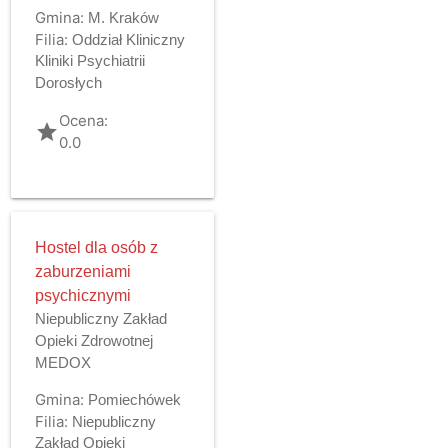
Gmina:
M. Kraków
Filia:
Oddział Kliniczny
Kliniki Psychiatrii
Dorosłych
Ocena:
grade
0.0
Hostel dla osób z
zaburzeniami
psychicznymi
Niepubliczny Zakład
Opieki Zdrowotnej
MEDOX
Gmina:
Pomiechówek
Filia:
Niepubliczny
Zakład Opieki