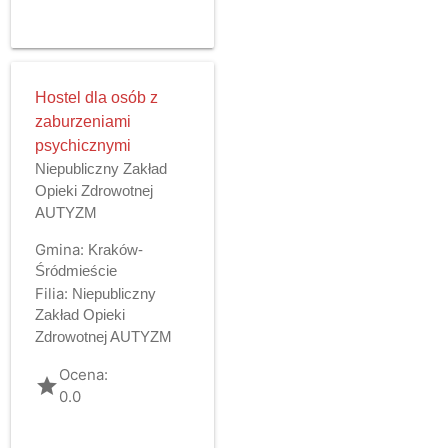
Hostel dla osób z
zaburzeniami
psychicznymi
Niepubliczny Zakład
Opieki Zdrowotnej
AUTYZM
Gmina:
Kraków-
Śródmieście
Filia:
Niepubliczny
Zakład Opieki
Zdrowotnej AUTYZM
Ocena:
grade
0.0