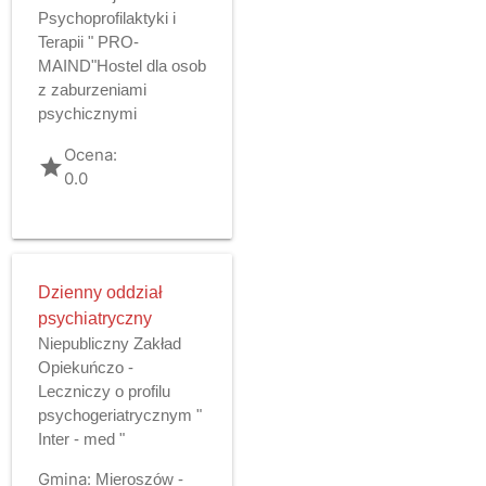
Psychoprofilaktyki i
Terapii " PRO-
MAIND"Hostel dla osob
z zaburzeniami
psychicznymi
Ocena:
grade
0.0
Dzienny oddział
psychiatryczny
Niepubliczny Zakład
Opiekuńczo -
Leczniczy o profilu
psychogeriatrycznym "
Inter - med "
Gmina:
Mieroszów -