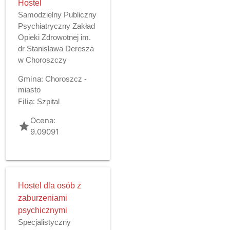
Hostel
Samodzielny Publiczny
Psychiatryczny Zakład
Opieki Zdrowotnej im.
dr Stanisława Deresza
w Choroszczy
Gmina:
Choroszcz -
miasto
Filia:
Szpital
Ocena:
grade
9.09091
Hostel dla osób z
zaburzeniami
psychicznymi
Specjalistyczny