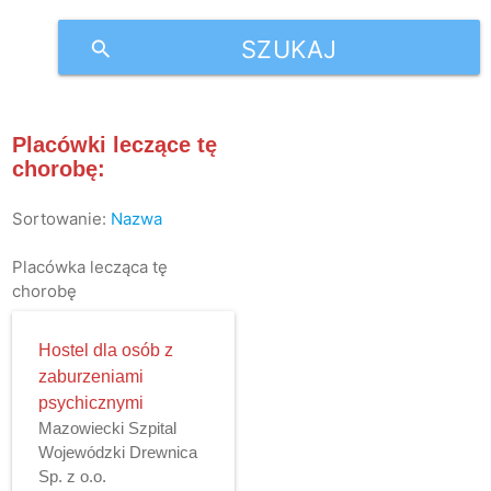
SZUKAJ
search
Placówki leczące tę
chorobę:
Sortowanie:
Nazwa
Placówka lecząca tę
chorobę
Hostel dla osób z
zaburzeniami
psychicznymi
Mazowiecki Szpital
Wojewódzki Drewnica
Sp. z o.o.