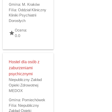
Gmina:
M. Kraków
Filia:
Oddział Kliniczny
Kliniki Psychiatrii
Dorosłych
Ocena:
grade
0.0
Hostel dla osób z
zaburzeniami
psychicznymi
Niepubliczny Zakład
Opieki Zdrowotnej
MEDOX
Gmina:
Pomiechówek
Filia:
Niepubliczny
Zakład Opieki