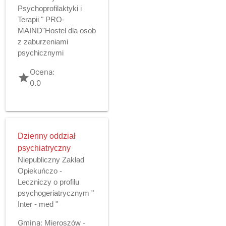
Psychoprofilaktyki i
Terapii " PRO-
MAIND"Hostel dla osob
z zaburzeniami
psychicznymi
Ocena:
grade
0.0
Dzienny oddział
psychiatryczny
Niepubliczny Zakład
Opiekuńczo -
Leczniczy o profilu
psychogeriatrycznym "
Inter - med "
Gmina:
Mieroszów -