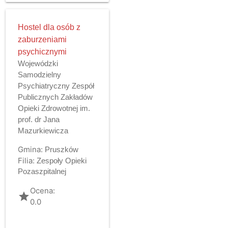
Hostel dla osób z
zaburzeniami
psychicznymi
Wojewódzki
Samodzielny
Psychiatryczny Zespół
Publicznych Zakładów
Opieki Zdrowotnej im.
prof. dr Jana
Mazurkiewicza
Gmina:
Pruszków
Filia:
Zespoły Opieki
Pozaszpitalnej
Ocena:
grade
0.0