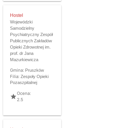
Hostel
Wojewódzki
Samodzielny
Psychiatryczny Zespół
Publicznych Zakładów
Opieki Zdrowotnej im.
prof. dr Jana
Mazurkiewicza
Gmina:
Pruszków
Filia:
Zespoły Opieki
Pozaszpitalnej
Ocena:
grade
2.5