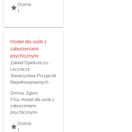
Ocena:
grade
1
Hostel dla osób z
zaburzeniami
psychicznymi
Zakład Opiekuńczo -
Leczniczy
Towarzystwa Przyjaciół
Niepełnosprawnych
Gmina:
Zgierz
Filia:
Hostel dla osób z
zaburzeniami
psychicznymi
Ocena:
grade
1