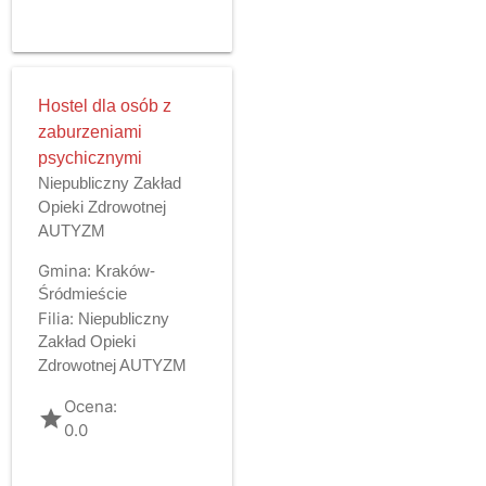
Hostel dla osób z
zaburzeniami
psychicznymi
Niepubliczny Zakład
Opieki Zdrowotnej
AUTYZM
Gmina:
Kraków-
Śródmieście
Filia:
Niepubliczny
Zakład Opieki
Zdrowotnej AUTYZM
Ocena:
grade
0.0