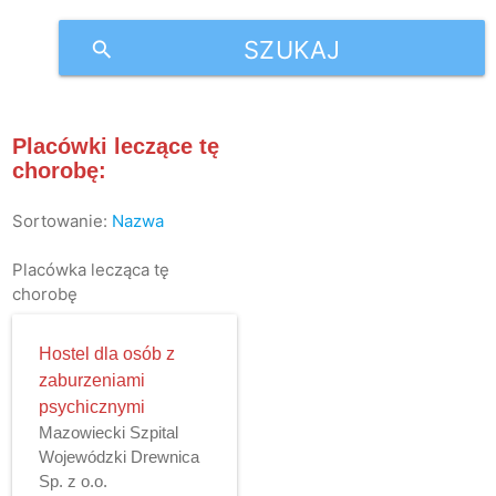
SZUKAJ
search
Placówki leczące tę
chorobę:
Sortowanie:
Nazwa
Placówka lecząca tę
chorobę
Hostel dla osób z
zaburzeniami
psychicznymi
Mazowiecki Szpital
Wojewódzki Drewnica
Sp. z o.o.