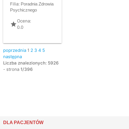
Filia:
Poradnia Zdrowia
Psychicznego
Ocena:
grade
0.0
poprzednia
1
2
3
4
5
następna
Liczba znalezionych: 5926
- strona
1/396
DLA PACJENTÓW