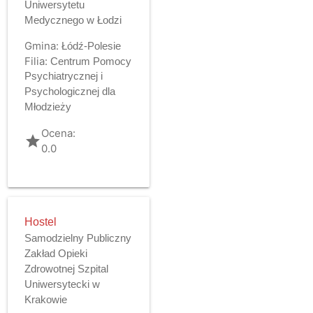
Uniwersytetu
Medycznego w Łodzi
Gmina:
Łódź-Polesie
Filia:
Centrum Pomocy
Psychiatrycznej i
Psychologicznej dla
Młodzieży
Ocena:
grade
0.0
Hostel
Samodzielny Publiczny
Zakład Opieki
Zdrowotnej Szpital
Uniwersytecki w
Krakowie