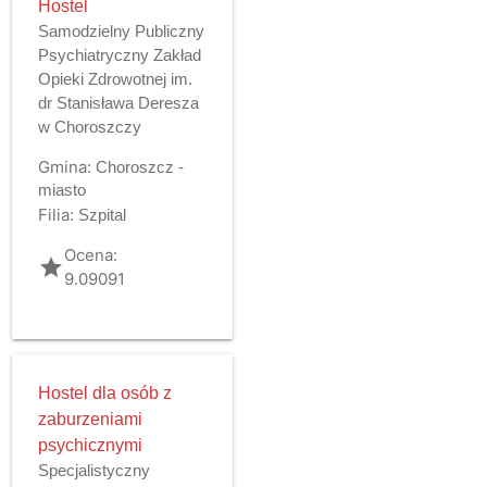
Hostel
Samodzielny Publiczny
Psychiatryczny Zakład
Opieki Zdrowotnej im.
dr Stanisława Deresza
w Choroszczy
Gmina:
Choroszcz -
miasto
Filia:
Szpital
Ocena:
grade
9.09091
Hostel dla osób z
zaburzeniami
psychicznymi
Specjalistyczny