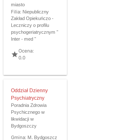
miasto
Filia:
Niepubliczny
Zakład Opiekuńczo -
Leczniczy o profilu
psychogeriatrycznym "
Inter - med "
Ocena:
grade
0.0
Oddział Dzienny
Psychiatryczny
Poradnia Zdrowia
Psychicznego w
likwidacji w
Bydgoszczy
Gmina:
M. Bydgoszcz