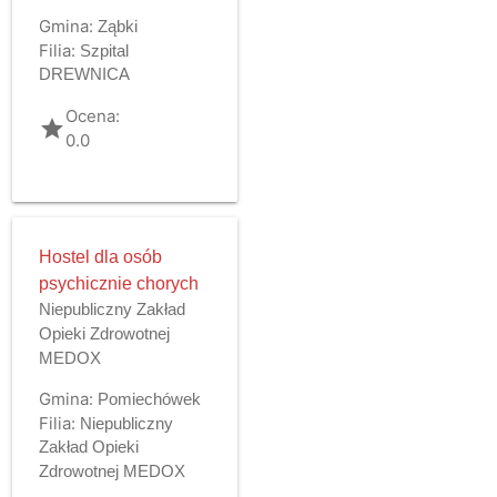
Gmina:
Ząbki
Filia:
Szpital
DREWNICA
Ocena:
grade
0.0
Hostel dla osób
psychicznie chorych
Niepubliczny Zakład
Opieki Zdrowotnej
MEDOX
Gmina:
Pomiechówek
Filia:
Niepubliczny
Zakład Opieki
Zdrowotnej MEDOX