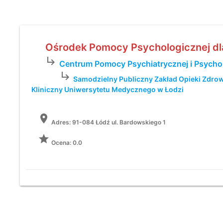
Ośrodek Pomocy Psychologicznej dl
subdirectory_arrow_right
Centrum Pomocy Psychiatrycznej i Psychol
subdirectory_arrow_right
Samodzielny Publiczny Zakład Opieki Zdrowo
Kliniczny Uniwersytetu Medycznego w Łodzi
location_on
Adres:
91-084 Łódź ul. Bardowskiego 1
grade
Ocena: 0.0