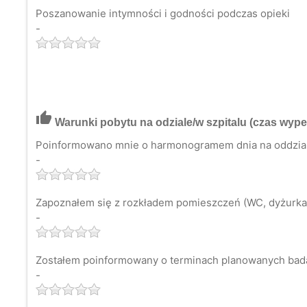
Poszanowanie intymności i godności podczas opieki
-
thumb_up
Warunki pobytu na odziale/w szpitalu
(czas wypeł
Poinformowano mnie o harmonogramem dnia na oddzia
-
Zapoznałem się z rozkładem pomieszczeń (WC, dyżurka p
-
Zostałem poinformowany o terminach planowanych bad
-