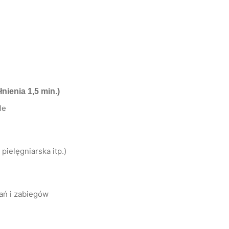
nienia 1,5 min.)
le
ielęgniarska itp.)
ań i zabiegów