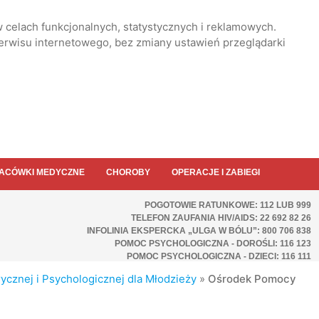
 celach funkcjonalnych, statystycznych i reklamowych.
serwisu internetowego, bez zmiany ustawień przeglądarki
ACÓWKI MEDYCZNE
CHOROBY
OPERACJE I ZABIEGI
POGOTOWIE RATUNKOWE: 112 LUB 999
TELEFON ZAUFANIA HIV/AIDS: 22 692 82 26
INFOLINIA EKSPERCKA „ULGA W BÓLU”: 800 706 838
POMOC PSYCHOLOGICZNA - DOROŚLI: 116 123
POMOC PSYCHOLOGICZNA - DZIECI: 116 111
cznej i Psychologicznej dla Młodzieży
»
Ośrodek Pomocy