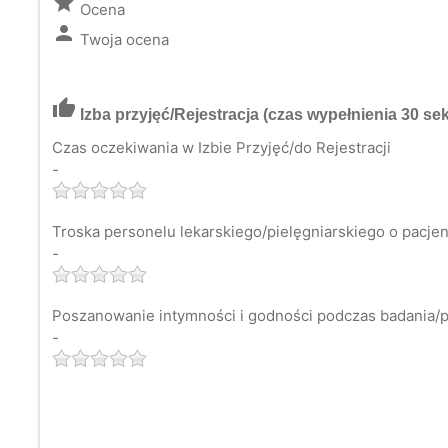
grade
Ocena
person
Twoja ocena
thumb_up
Izba przyjęć/Rejestracja
(czas wypełnienia 30 sek
Czas oczekiwania w Izbie Przyjęć/do Rejestracji
-
Troska personelu lekarskiego/pielęgniarskiego o pacjen
-
Poszanowanie intymności i godności podczas badania/pr
-